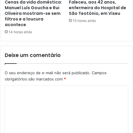
Cenas da vida doméstica:
Faleceu, aos 42 anos,
Manuel Luís Goucha e Rui
enfermeira do Hospital de
Oliveira mostram-se sem
São Teotónio, em Viseu
filtros e a loucura
15 horas atrás
acontece
14 horas atrás
Deixe um comentário
O seu endereço de e-mail não será publicado.
Campos
obrigatórios são marcados com
*
C
o
m
e
n