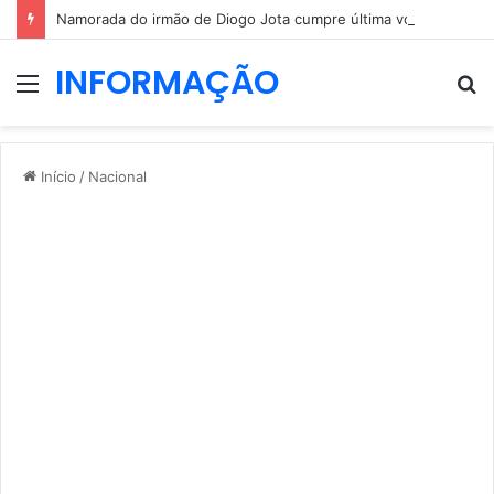
Namorada do irmão de Diogo Jota cumpre última vontade do jovem
INFORMAÇÃO
Menu
P
p
Início
/
Nacional