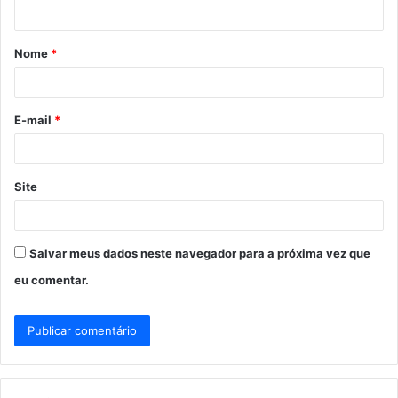
t
á
Nome
*
r
i
o
E-mail
*
*
Site
Salvar meus dados neste navegador para a próxima vez que
eu comentar.