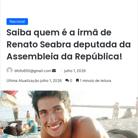
Nacional
Saiba quem é a irmã de
Renato Seabra deputada da
Assembleia da República!
Mande
bfofo650@gmail.com
julho 1, 2026
um
Última Atualização julho 1, 2026
0
1 minuto de leitura
e-
mail