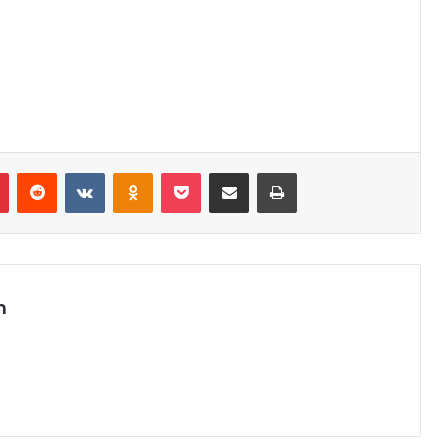
r
Pinterest
Reddit
VK
OK
Pocket
Compartilhar via e-mail
Imprimir
m