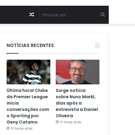
Artigo
Procurar
aleatório
por
NOTÍCIAS RECENTES
Última hora! Clube
Surge notícia
da Premier League
sobre Nuno Markl,
inicia
dias após a
conversações com
entrevista a Daniel
o Sporting por
Oliveira
Geny Catamo
17 horas atrás
10 horas atrás