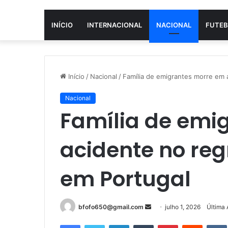
INÍCIO
INTERNACIONAL
NACIONAL
FUTEB
Início
/
Nacional
/
Família de emigrantes morre em 
Nacional
Família de emi
acidente no reg
em Portugal
Mande
bfofo650@gmail.com
julho 1, 2026
Última 
um
Facebook
Twitter
Linkedin
Tumblr
Pinterest
Reddit