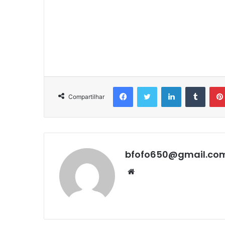
Facebook
Twitter
Linkedin
Tumbl
Compartilhar
bfofo650@gmail.co
Website