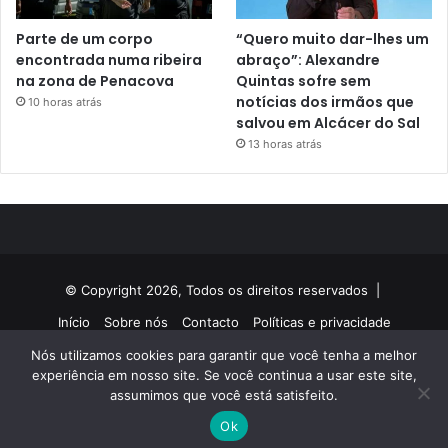
Parte de um corpo
“Quero muito dar-lhes um
encontrada numa ribeira
abraço”: Alexandre
na zona de Penacova
Quintas sofre sem
notícias dos irmãos que
10 horas atrás
salvou em Alcácer do Sal
13 horas atrás
© Copyright 2026, Todos os direitos reservados |
Início
Sobre nós
Contacto
Políticas e privacidade
Nós utilizamos cookies para garantir que você tenha a melhor
Facebook
Twitter
YouTube
Instagram
experiência em nosso site. Se você continua a usar este site,
assumimos que você está satisfeito.
Ok