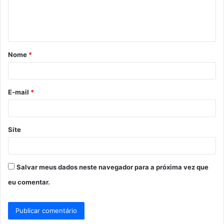
n
t
á
Nome
*
r
i
o
E-mail
*
*
Site
Salvar meus dados neste navegador para a próxima vez que
eu comentar.