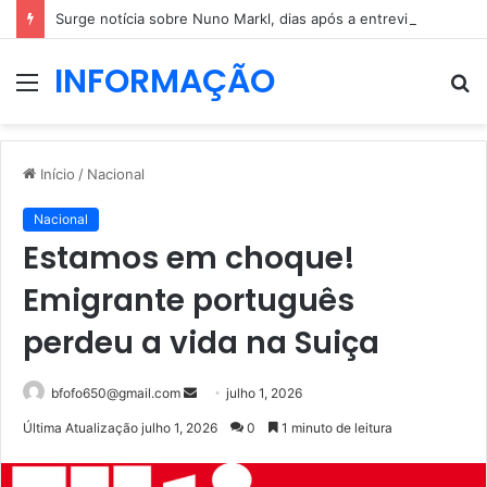
Surge notícia sobre Nuno Markl, dias após a entrevista a Daniel Oliveira
INFORMAÇÃO
Menu
P
p
Início
/
Nacional
Nacional
Estamos em choque!
Emigrante português
perdeu a vida na Suiça
Mande
bfofo650@gmail.com
julho 1, 2026
um
Última Atualização julho 1, 2026
0
1 minuto de leitura
e-
mail