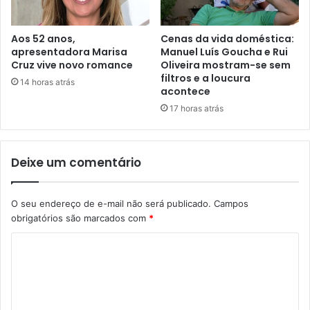
Aos 52 anos,
Cenas da vida doméstica:
apresentadora Marisa
Manuel Luís Goucha e Rui
Cruz vive novo romance
Oliveira mostram-se sem
filtros e a loucura
14 horas atrás
acontece
17 horas atrás
Deixe um comentário
O seu endereço de e-mail não será publicado.
Campos
obrigatórios são marcados com
*
C
o
m
e