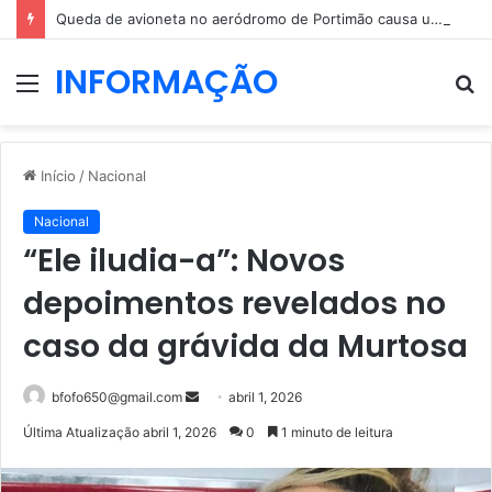
Queda de avioneta no aeródromo de Portimão causa um morto
INFORMAÇÃO
Menu
P
p
Início
/
Nacional
Nacional
“Ele iludia-a”: Novos
depoimentos revelados no
caso da grávida da Murtosa
Mande
bfofo650@gmail.com
abril 1, 2026
um
Última Atualização abril 1, 2026
0
1 minuto de leitura
e-
mail