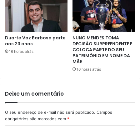
Duarte Vaz Barbosa parte
NUNO MENDES TOMA
aos 23 anos
DECISÃO SURPREENDENTE E
COLOCA PARTE DO SEU
16 horas atrás
PATRIMÓNIO EM NOME DA
MÃE
16 horas atrás
Deixe um comentário
O seu endereço de e-mail não será publicado.
Campos
obrigatórios são marcados com
*
C
o