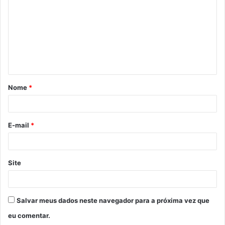
m
e
n
t
á
Nome
*
r
i
o
E-mail
*
*
Site
Salvar meus dados neste navegador para a próxima vez que
eu comentar.