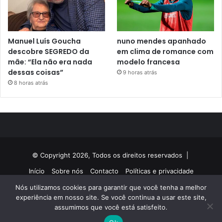
Manuel Luís Goucha
nuno mendes apanhado
descobre SEGREDO da
em clima de romance com
mãe: “Ela não era nada
modelo francesa
dessas coisas”
9 horas atrás
8 horas atrás
© Copyright 2026, Todos os direitos reservados |
Início
Sobre nós
Contacto
Políticas e privacidade
Nós utilizamos cookies para garantir que você tenha a melhor
Facebook
Twitter
YouTube
Instagram
experiência em nosso site. Se você continua a usar este site,
assumimos que você está satisfeito.