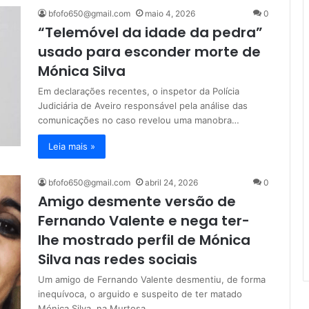
bfofo650@gmail.com
maio 4, 2026
0
“Telemóvel da idade da pedra”
usado para esconder morte de
Mónica Silva
Em declarações recentes, o inspetor da Polícia
Judiciária de Aveiro responsável pela análise das
comunicações no caso revelou uma manobra…
Leia mais »
bfofo650@gmail.com
abril 24, 2026
0
Amigo desmente versão de
Fernando Valente e nega ter-
lhe mostrado perfil de Mónica
Silva nas redes sociais
Um amigo de Fernando Valente desmentiu, de forma
inequívoca, o arguido e suspeito de ter matado
Mónica Silva, na Murtosa,…