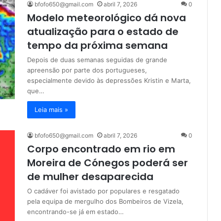
bfofo650@gmail.com
abril 7, 2026
0
Modelo meteorológico dá nova
atualização para o estado de
tempo da próxima semana
Depois de duas semanas seguidas de grande
apreensão por parte dos portugueses,
especialmente devido às depressões Kristin e Marta,
que…
Leia mais »
bfofo650@gmail.com
abril 7, 2026
0
Corpo encontrado em rio em
Moreira de Cónegos poderá ser
de mulher desaparecida
O cadáver foi avistado por populares e resgatado
pela equipa de mergulho dos Bombeiros de Vizela,
encontrando-se já em estado…