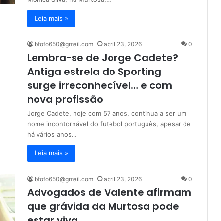
Leia mais »
bfofo650@gmail.com
abril 23, 2026
0
Lembra-se de Jorge Cadete?
Antiga estrela do Sporting
surge irreconhecível… e com
nova profissão
Jorge Cadete, hoje com 57 anos, continua a ser um
nome incontornável do futebol português, apesar de
há vários anos…
Leia mais »
bfofo650@gmail.com
abril 23, 2026
0
Advogados de Valente afirmam
que grávida da Murtosa pode
estar viva