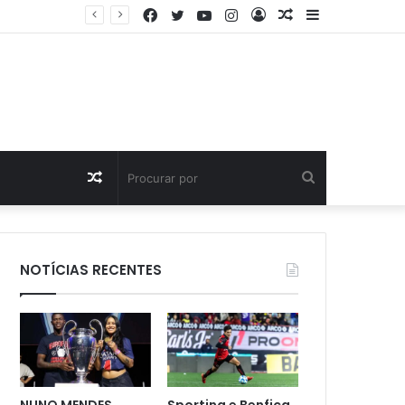
Facebook
Twitter
YouTube
Instagram
Entrar
Artigo
Barra
NUNO MENDES TOMA DECISÃO SURPREENDENTE E COLOCA PARTE DO SEU PATRIMÓNIO EM NOME DA MÃE
aleatório
Lateral
Artigo
Procurar
aleatório
por
NOTÍCIAS RECENTES
NUNO MENDES
Sporting e Benfica