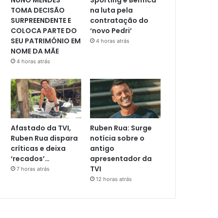
TOMA DECISÃO
na luta pela
SURPREENDENTE E
contratação do
COLOCA PARTE DO
‘novo Pedri’
SEU PATRIMÓNIO EM
4 horas atrás
NOME DA MÃE
4 horas atrás
Afastado da TVI,
Ruben Rua: Surge
Ruben Rua dispara
notícia sobre o
críticas e deixa
antigo
‘recados’…
apresentador da
TVI
7 horas atrás
12 horas atrás