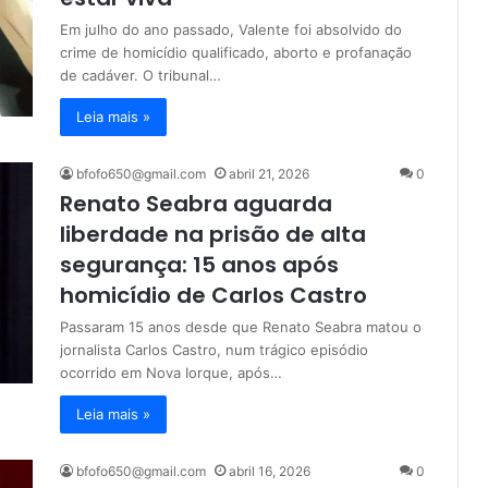
Em julho do ano passado, Valente foi absolvido do
crime de homicídio qualificado, aborto e profanação
de cadáver. O tribunal…
Leia mais »
bfofo650@gmail.com
abril 21, 2026
0
Renato Seabra aguarda
liberdade na prisão de alta
segurança: 15 anos após
homicídio de Carlos Castro
Passaram 15 anos desde que Renato Seabra matou o
jornalista Carlos Castro, num trágico episódio
ocorrido em Nova Iorque, após…
Leia mais »
bfofo650@gmail.com
abril 16, 2026
0