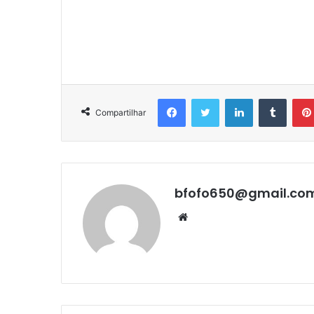
Facebook
Twitter
Linkedin
Tumbl
Compartilhar
bfofo650@gmail.co
Website