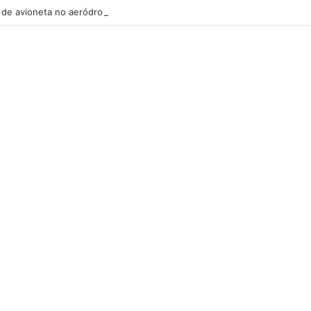
de avioneta no aeródromo de Portimão causa um morto