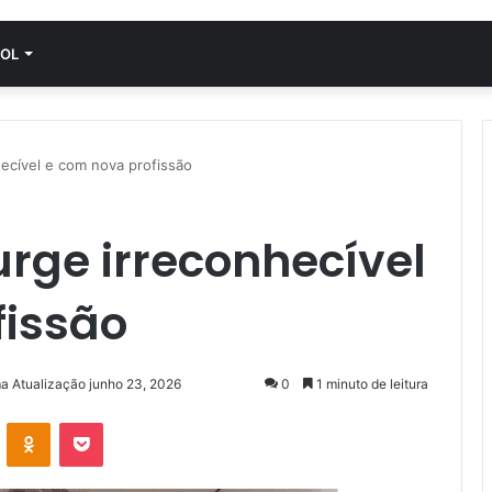
OL
ecível e com nova profissão
rge irreconhecível
fissão
ma Atualização junho 23, 2026
0
1 minuto de leitura
VK
OK
Pocket