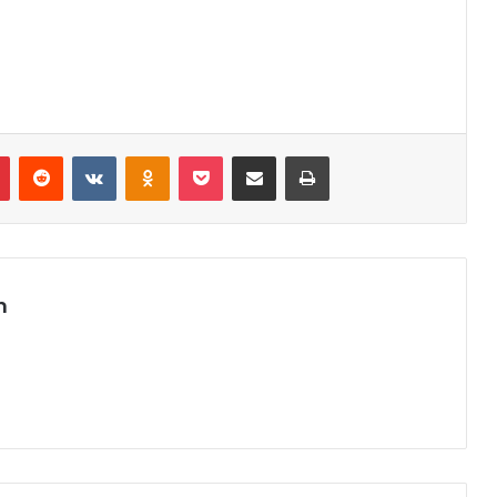
r
Pinterest
Reddit
VK
OK
Pocket
Compartilhar via e-mail
Imprimir
m