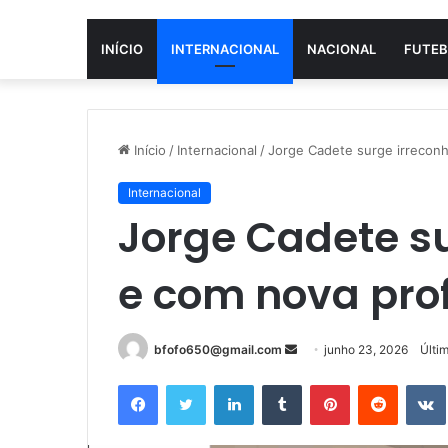
INÍCIO
INTERNACIONAL
NACIONAL
FUTEB
Início
/
Internacional
/
Jorge Cadete surge irreconh
Internacional
Jorge Cadete su
e com nova pro
Mande
bfofo650@gmail.com
junho 23, 2026
Últi
um
Facebook
Twitter
Linkedin
Tumblr
Pinterest
Reddit
e-
mail