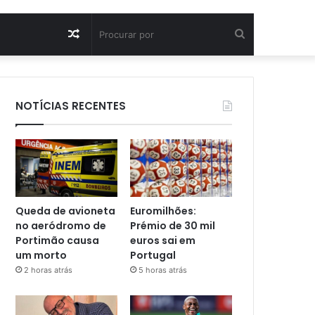
Artigo
Procurar
aleatório
por
NOTÍCIAS RECENTES
Queda de avioneta
Euromilhões:
no aeródromo de
Prémio de 30 mil
Portimão causa
euros sai em
um morto
Portugal
2 horas atrás
5 horas atrás