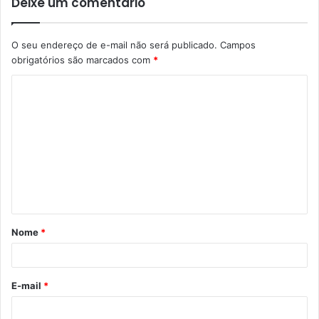
Deixe um comentário
O seu endereço de e-mail não será publicado.
Campos
obrigatórios são marcados com
*
C
o
m
e
n
t
á
Nome
*
r
i
o
E-mail
*
*