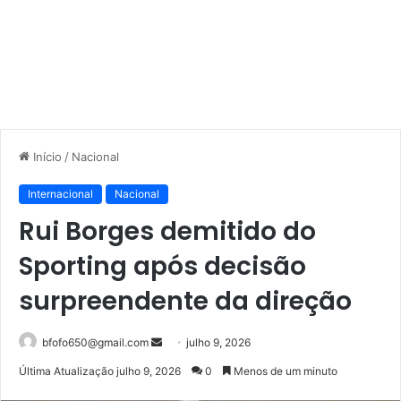
Início
/
Nacional
Internacional
Nacional
Rui Borges demitido do
Sporting após decisão
surpreendente da direção
Mande
bfofo650@gmail.com
julho 9, 2026
um
Última Atualização julho 9, 2026
0
Menos de um minuto
e-