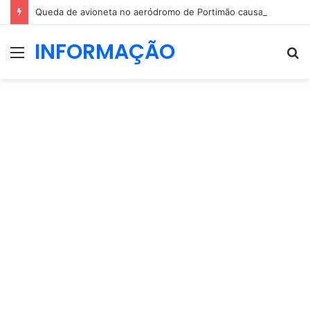
Queda de avioneta no aeródromo de Portimão causa um morto
INFORMAÇÃO
Menu
P
p