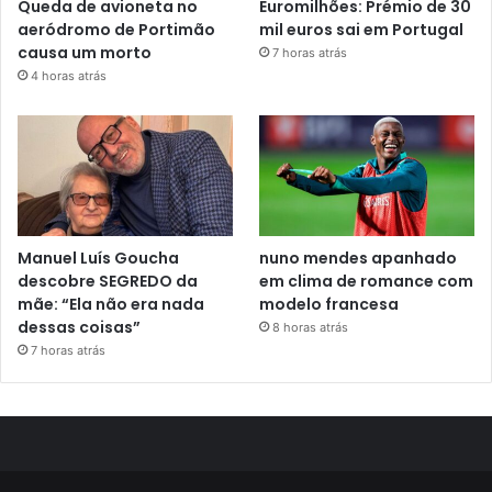
Queda de avioneta no
Euromilhões: Prémio de 30
aeródromo de Portimão
mil euros sai em Portugal
causa um morto
7 horas atrás
4 horas atrás
Manuel Luís Goucha
nuno mendes apanhado
descobre SEGREDO da
em clima de romance com
mãe: “Ela não era nada
modelo francesa
dessas coisas”
8 horas atrás
7 horas atrás