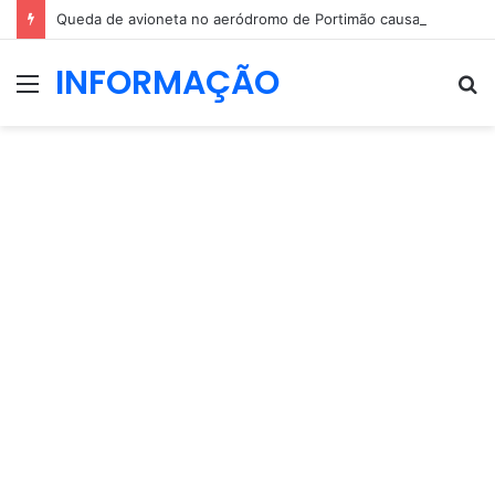
Queda de avioneta no aeródromo de Portimão causa um morto
INFORMAÇÃO
Menu
P
p