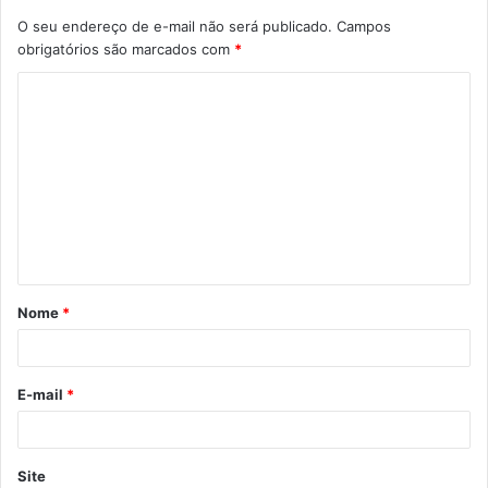
O seu endereço de e-mail não será publicado.
Campos
obrigatórios são marcados com
*
C
o
m
e
n
t
á
Nome
*
r
i
o
E-mail
*
*
Site