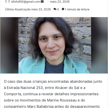
Mande
bfofo650@gmail.com
maio 23, 2026
um
Última Atualização maio 23, 2026
0
1 minuto de leitura
e-
mail
O caso das duas crianças encontradas abandonadas junto
à Estrada Nacional 253, entre Alcácer do Sal e a
Comporta, continua a revelar detalhes impressionantes
sobre os movimentos de Marine Rousseau e do
companheiro Marc Ballabriga antes do desaparecimento