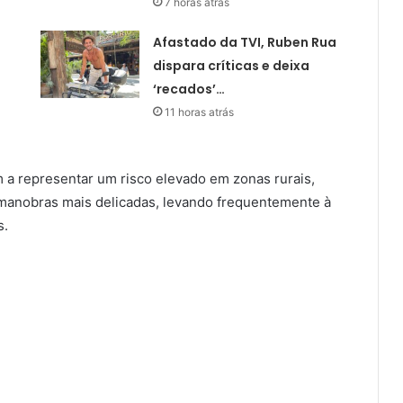
7 horas atrás
Afastado da TVI, Ruben Rua
dispara críticas e deixa
‘recados’…
11 horas atrás
 a representar um risco elevado em zonas rurais,
 manobras mais delicadas, levando frequentemente à
s.