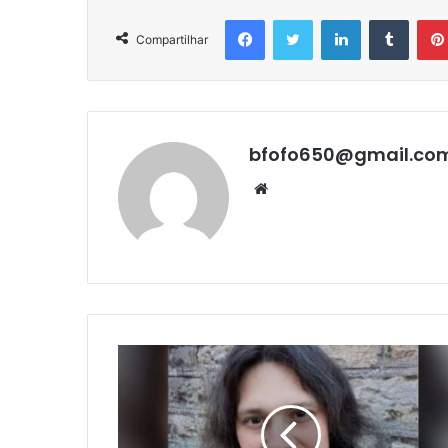
Facebook
Twitter
Linkedin
Tumbl
Compartilhar
bfofo650@gmail.co
Website