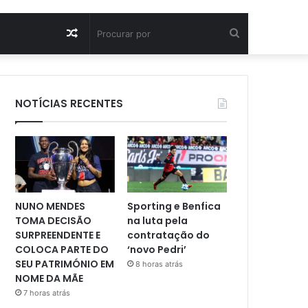
Artigo
Procurar
aleatório
por
NOTÍCIAS RECENTES
NUNO MENDES
Sporting e Benfica
TOMA DECISÃO
na luta pela
SURPREENDENTE E
contratação do
COLOCA PARTE DO
‘novo Pedri’
SEU PATRIMÓNIO EM
8 horas atrás
NOME DA MÃE
7 horas atrás