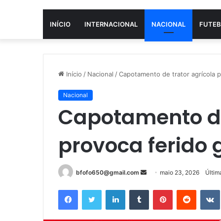
INÍCIO
INTERNACIONAL
NACIONAL
FUTEB
Início
/
Nacional
/
Capotamento de trator agrícola p
Nacional
Capotamento de
provoca ferido 
Mande
bfofo650@gmail.com
maio 23, 2026
Últim
um
Facebook
Twitter
Linkedin
Tumblr
Pinterest
Reddit
e-
mail