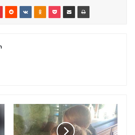
r
Pinterest
Reddit
VK
OK
Pocket
Compartilhar via e-mail
Imprimir
m