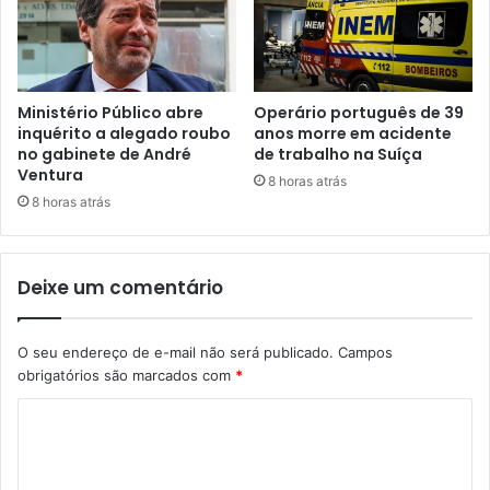
Ministério Público abre
Operário português de 39
inquérito a alegado roubo
anos morre em acidente
no gabinete de André
de trabalho na Suíça
Ventura
8 horas atrás
8 horas atrás
Deixe um comentário
O seu endereço de e-mail não será publicado.
Campos
obrigatórios são marcados com
*
C
o
m