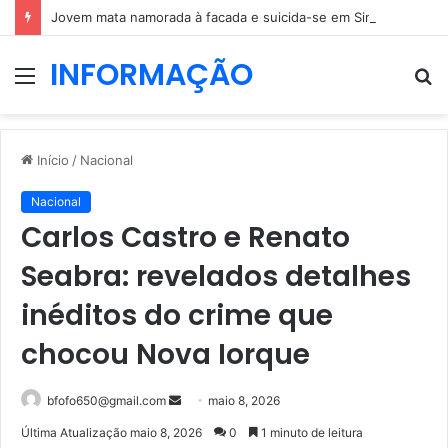
Jovem mata namorada à facada e suicida-se em Sintra
INFORMAÇÃO
Menu
P
p
Início
/
Nacional
Nacional
Carlos Castro e Renato
Seabra: revelados detalhes
inéditos do crime que
chocou Nova Iorque
Mande
bfofo650@gmail.com
maio 8, 2026
um
Última Atualização maio 8, 2026
0
1 minuto de leitura
e-