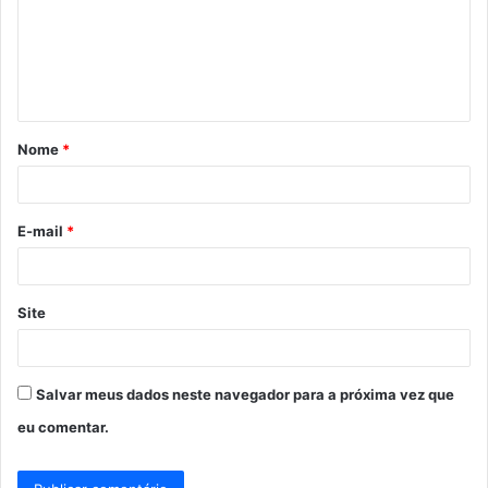
e
n
t
á
Nome
*
r
i
o
E-mail
*
*
Site
Salvar meus dados neste navegador para a próxima vez que
eu comentar.