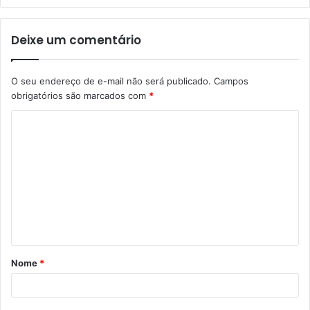
Deixe um comentário
O seu endereço de e-mail não será publicado.
Campos
obrigatórios são marcados com
*
C
o
m
e
n
t
á
Nome
*
r
i
o