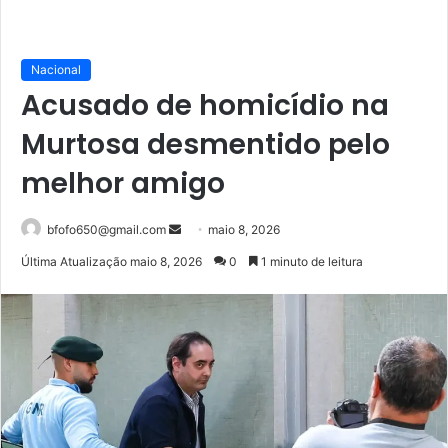
Nacional
Acusado de homicídio na
Murtosa desmentido pelo
melhor amigo
Mande
bfofo650@gmail.com
maio 8, 2026
um
Última Atualização maio 8, 2026
0
1 minuto de leitura
e-
mail