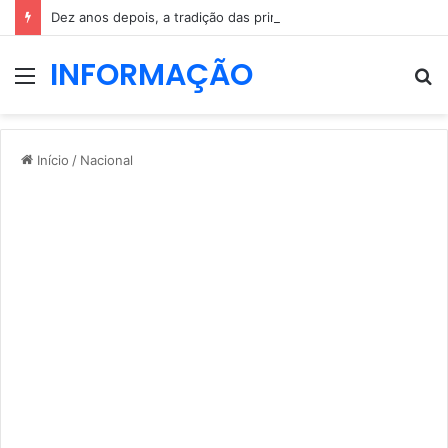
Dez anos depois, a tradição das primeiras-damas regressa a Belém
INFORMAÇÃO
Menu
P
p
Início
/
Nacional