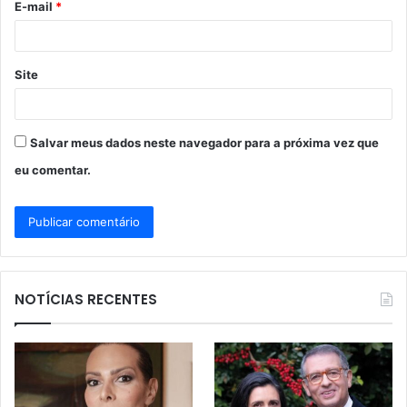
E-mail
*
*
Site
Salvar meus dados neste navegador para a próxima vez que
eu comentar.
NOTÍCIAS RECENTES