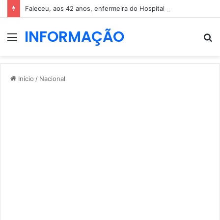
Faleceu, aos 42 anos, enfermeira do Hospital de São Teotónio, em Viseu
INFORMAÇÃO
Menu
P
p
Início
/
Nacional