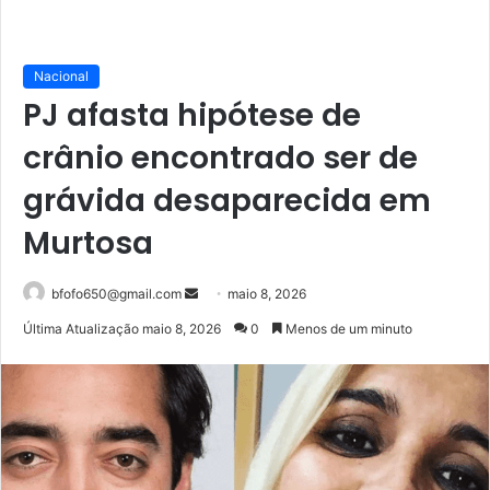
Nacional
PJ afasta hipótese de
crânio encontrado ser de
grávida desaparecida em
Murtosa
Mande
bfofo650@gmail.com
maio 8, 2026
um
Última Atualização maio 8, 2026
0
Menos de um minuto
e-
mail