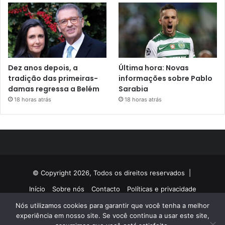
Dez anos depois, a
Última hora: Novas
tradição das primeiras-
informações sobre Pablo
damas regressa a Belém
Sarabia
18 horas atrás
18 horas atrás
© Copyright 2026, Todos os direitos reservados |
Início
Sobre nós
Contacto
Políticas e privacidade
Nós utilizamos cookies para garantir que você tenha a melhor
Facebook
Twitter
YouTube
Instagram
experiência em nosso site. Se você continua a usar este site,