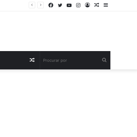
Facebook
Twitter
YouTube
Instagram
Entrar
Artigo
Barra
aleatório
Lateral
Artigo
Procurar
aleatório
por