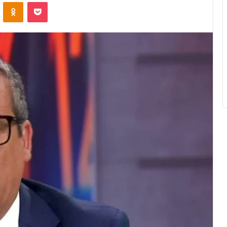
VK
OK
Pocket