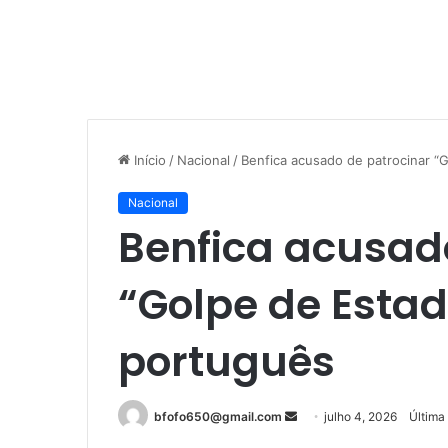
Início
/
Nacional
/
Benfica acusado de patrocinar “
Nacional
Benfica acusad
“Golpe de Estad
português
Mande
bfofo650@gmail.com
julho 4, 2026
Última
um