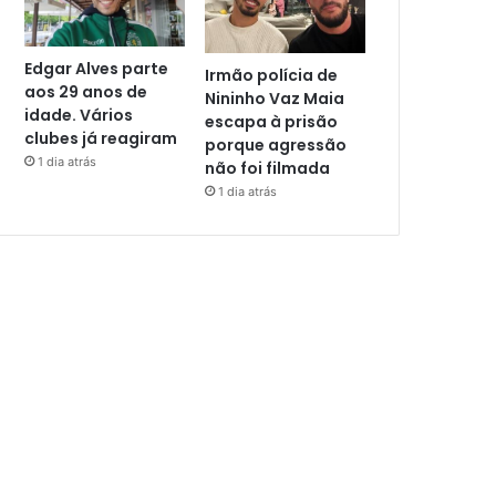
Edgar Alves parte
Irmão polícia de
aos 29 anos de
Nininho Vaz Maia
idade. Vários
escapa à prisão
clubes já reagiram
porque agressão
1 dia atrás
não foi filmada
1 dia atrás