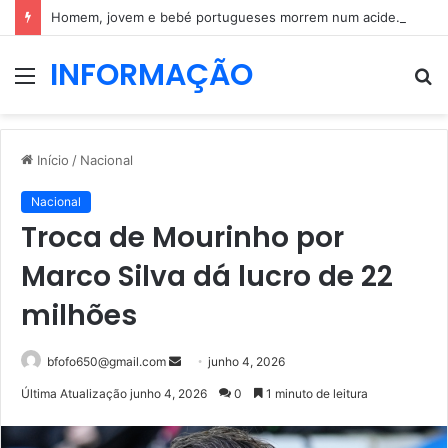
Homem, jovem e bebé portugueses morrem num acidente em Espanha
INFORMAÇÃO
Menu
P
p
Início
/
Nacional
Nacional
Troca de Mourinho por
Marco Silva dá lucro de 22
milhões
Mande
bfofo650@gmail.com
junho 4, 2026
um
Última Atualização junho 4, 2026
0
1 minuto de leitura
e-
mail