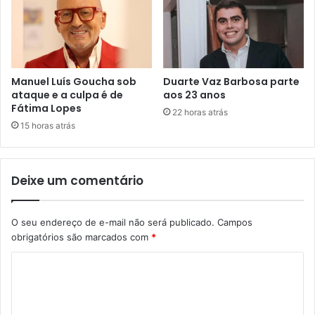
Manuel Luís Goucha sob
Duarte Vaz Barbosa parte
ataque e a culpa é de
aos 23 anos
Fátima Lopes
22 horas atrás
15 horas atrás
Deixe um comentário
O seu endereço de e-mail não será publicado.
Campos
obrigatórios são marcados com
*
C
o
m