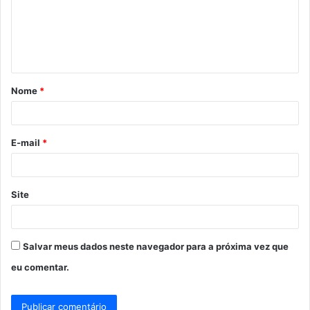
e
n
t
á
Nome
*
r
i
o
E-mail
*
*
Site
Salvar meus dados neste navegador para a próxima vez que
eu comentar.