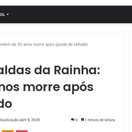
OL
 homem de 32 anos morre após queda de telhado
aldas da Rainha:
nos morre após
do
Atualização abril 9, 2026
0
1 minuto de leitura
VK
OK
Pocket