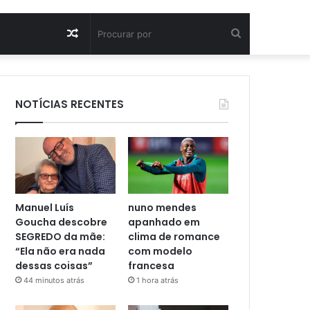
Artigo
Procurar
aleatório
por
NOTÍCIAS RECENTES
Manuel Luís
nuno mendes
Goucha descobre
apanhado em
SEGREDO da mãe:
clima de romance
“Ela não era nada
com modelo
dessas coisas”
francesa
44 minutos atrás
1 hora atrás