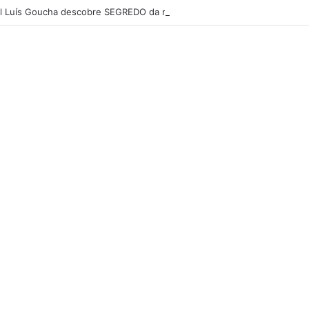
 Luís Goucha descobre SEGREDO da mãe: “Ela não era nada dessas coi