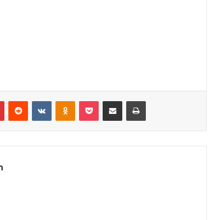
r
Pinterest
Reddit
VK
OK
Pocket
Compartilhar via e-mail
Imprimir
m