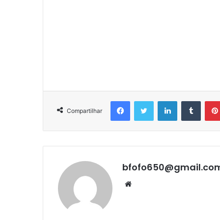
Facebook
Twitter
Linkedin
Tumbl
Compartilhar
bfofo650@gmail.co
Website