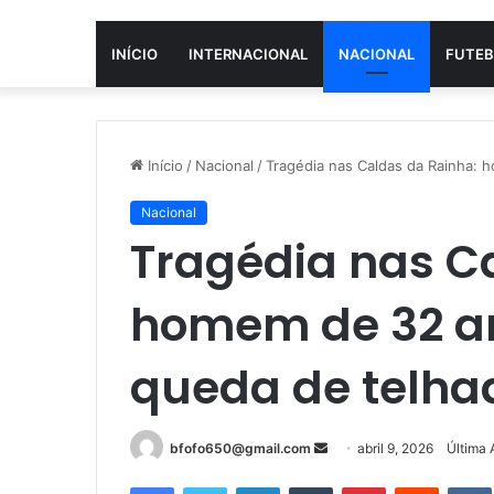
INÍCIO
INTERNACIONAL
NACIONAL
FUTEB
Início
/
Nacional
/
Tragédia nas Caldas da Rainha:
Nacional
Tragédia nas C
homem de 32 a
queda de telha
Mande
bfofo650@gmail.com
abril 9, 2026
Última 
um
Facebook
Twitter
Linkedin
Tumblr
Pinterest
Reddit