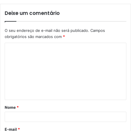
Deixe um comentário
O seu endereço de e-mail não será publicado.
Campos
obrigatórios são marcados com
*
C
o
m
e
n
t
á
Nome
*
r
i
o
E-mail
*