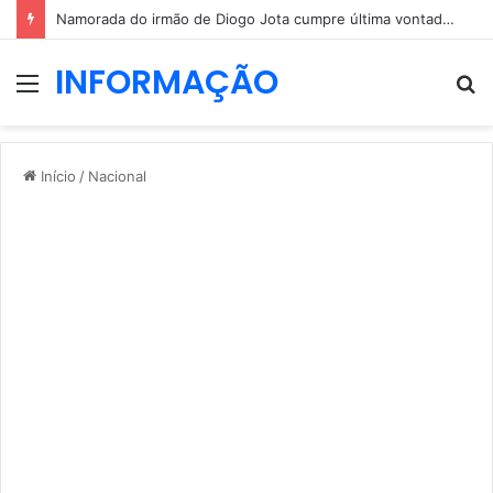
Namorada do irmão de Diogo Jota cumpre última vontade do jovem
INFORMAÇÃO
Menu
P
p
Início
/
Nacional