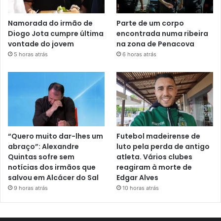
Namorada do irmão de
Parte de um corpo
Diogo Jota cumpre última
encontrada numa ribeira
vontade do jovem
na zona de Penacova
5 horas atrás
6 horas atrás
“Quero muito dar-lhes um
Futebol madeirense de
abraço”: Alexandre
luto pela perda de antigo
Quintas sofre sem
atleta. Vários clubes
notícias dos irmãos que
reagiram à morte de
salvou em Alcácer do Sal
Edgar Alves
9 horas atrás
10 horas atrás