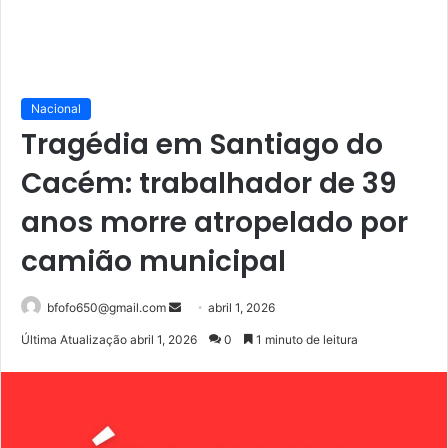
Nacional
Tragédia em Santiago do
Cacém: trabalhador de 39
anos morre atropelado por
camião municipal
Mande
bfofo650@gmail.com
abril 1, 2026
um
Última Atualização abril 1, 2026
0
1 minuto de leitura
e-
mail