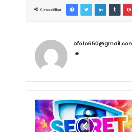
Facebook
Twitter
Linkedin
Tumbl
Compartilhar
bfofo650@gmail.co
Website