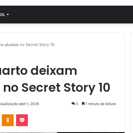
OL
na abalada no Secret Story 10
uarto deixam
no Secret Story 10
tualização abril 1, 2026
0
1 minuto de leitura
VK
OK
Pocket