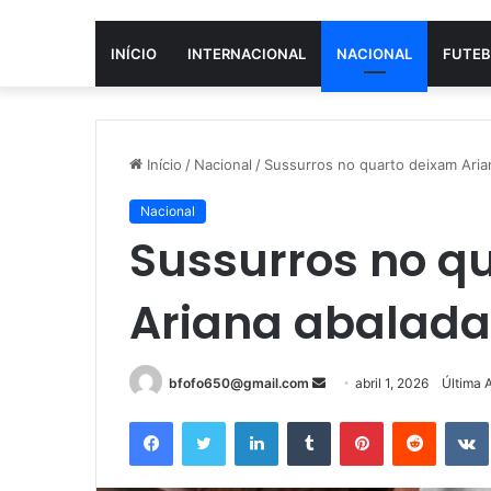
INÍCIO
INTERNACIONAL
NACIONAL
FUTEB
Início
/
Nacional
/
Sussurros no quarto deixam Aria
Nacional
Sussurros no q
Ariana abalada 
Mande
bfofo650@gmail.com
abril 1, 2026
Última A
um
Facebook
Twitter
Linkedin
Tumblr
Pinterest
Reddit
e-
mail