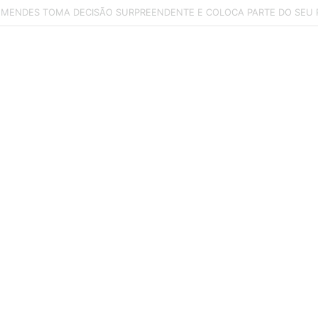
ng e Benfica na luta pela contratação do ‘novo Pedri’