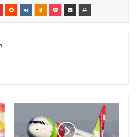
r
Pinterest
Reddit
VK
OK
Pocket
Compartilhar via e-mail
Imprimir
m