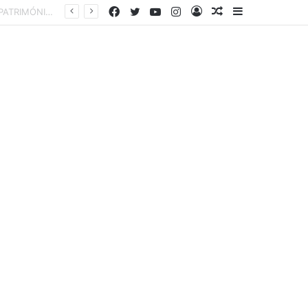
Facebook
Twitter
YouTube
Instagram
Entrar
Artigo
Barra
aleatório
Lateral