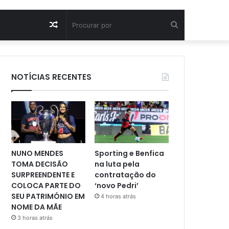
Artigo
Procurar
aleatório
por
NOTÍCIAS RECENTES
NUNO MENDES
Sporting e Benfica
TOMA DECISÃO
na luta pela
SURPREENDENTE E
contratação do
COLOCA PARTE DO
‘novo Pedri’
SEU PATRIMÓNIO EM
4 horas atrás
NOME DA MÃE
3 horas atrás