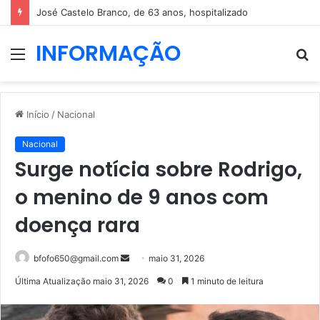
José Castelo Branco, de 63 anos, hospitalizado
INFORMAÇÃO
Menu
P
p
Início
/
Nacional
Nacional
Surge notícia sobre Rodrigo,
o menino de 9 anos com
doença rara
Mande
bfofo650@gmail.com
maio 31, 2026
um
Última Atualização maio 31, 2026
0
1 minuto de leitura
e-
mail