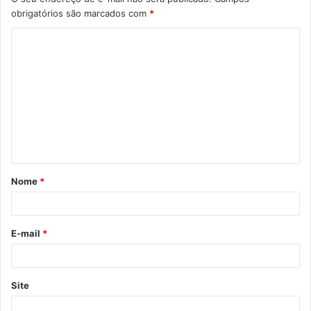
obrigatórios são marcados com
*
C
o
m
e
n
t
á
Nome
*
r
i
o
E-mail
*
*
Site