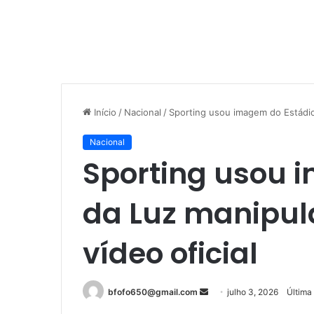
Início
/
Nacional
/
Sporting usou imagem do Estádio 
Nacional
Sporting usou 
da Luz manipul
vídeo oficial
Mande
bfofo650@gmail.com
julho 3, 2026
Última
um