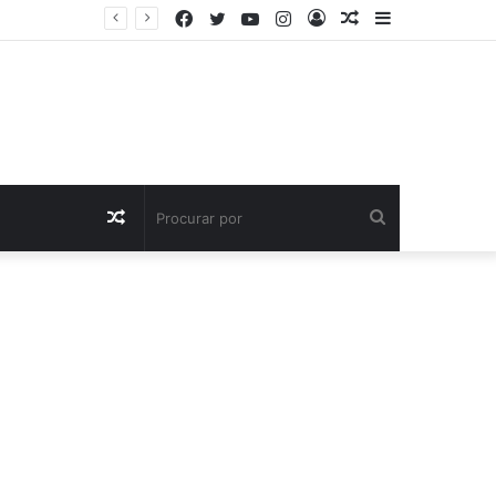
Facebook
Twitter
YouTube
Instagram
Entrar
Artigo
Barra
aleatório
Lateral
Artigo
Procurar
aleatório
por