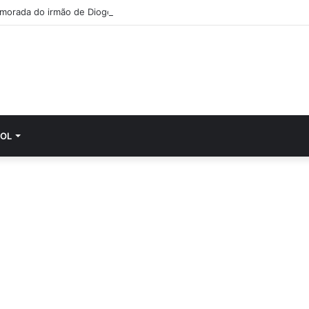
morada do irmão de Diogo Jota cumpre última vontade do jovem
OL