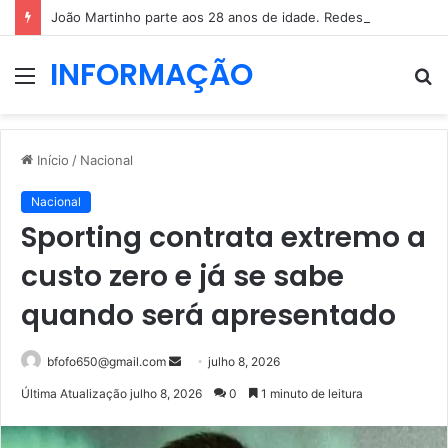
João Martinho parte aos 28 anos de idade. Redes sociais enchem-se de mensagens
INFORMAÇÃO
Menu
P
p
Início
/
Nacional
Nacional
Sporting contrata extremo a
custo zero e já se sabe
quando será apresentado
Mande
bfofo650@gmail.com
julho 8, 2026
um
Última Atualização julho 8, 2026
0
1 minuto de leitura
e-
mail