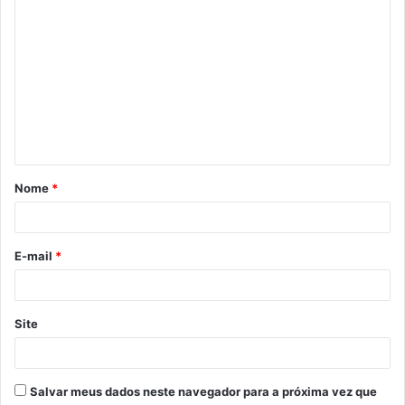
C
o
m
e
n
t
á
Nome
*
r
i
o
E-mail
*
*
Site
Salvar meus dados neste navegador para a próxima vez que