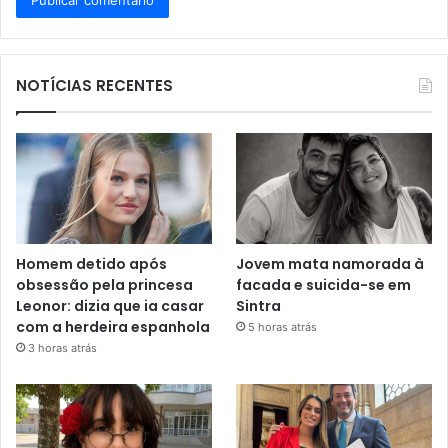
NOTÍCIAS RECENTES
Homem detido após
Jovem mata namorada à
obsessão pela princesa
facada e suicida-se em
Leonor: dizia que ia casar
Sintra
com a herdeira espanhola
5 horas atrás
3 horas atrás