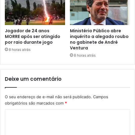
Jogador de 24 anos
Ministério Público abre
MORRE após ser atingido
inquérito a alegado roubo
por raio durante jogo
no gabinete de André
Ventura
8 horas atrás
8 horas atrás
Deixe um comentário
O seu endereço de e-mail não será publicado.
Campos
obrigatórios são marcados com
*
C
o
m