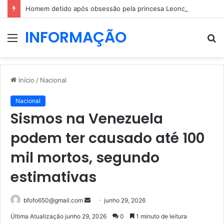
Homem detido após obsessão pela princesa Leonor: dizia que ia casar com a herdeira espanhola
INFORMAÇÃO
Menu
P
p
Início
/
Nacional
Nacional
Sismos na Venezuela
podem ter causado até 100
mil mortos, segundo
estimativas
Mande
bfofo650@gmail.com
junho 29, 2026
um
Última Atualização junho 29, 2026
0
1 minuto de leitura
e-