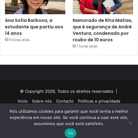
Ana Sofia Barbosa, a
Namorado de Rita Matias,
estudante que partiu aos
que é segurança de André
14 anos
Ventura, condenado por
roubo de 10 euros
6 horas atrás
7 horas atrás
© Copyright 2026, Todos os direitos reservados |
Início
Sobre nós
Contacto
Políticas e privacidade
Nós utilizamos cookies para garantir que você tenha a melhor
Facebook
Twitter
YouTube
Instagram
experiência em nosso site. Se você continua a usar este site,
assumimos que você está satisfeito.
Ok