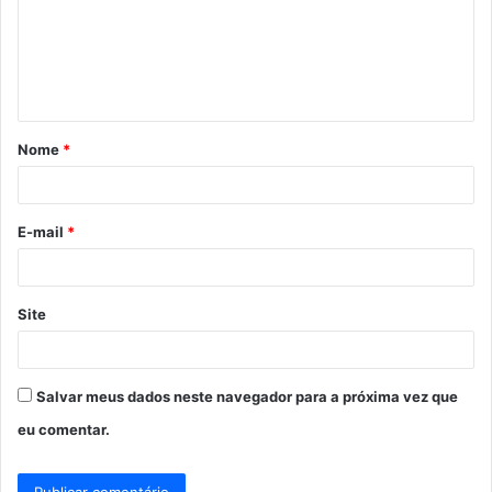
e
n
t
á
Nome
*
r
i
o
E-mail
*
*
Site
Salvar meus dados neste navegador para a próxima vez que
eu comentar.