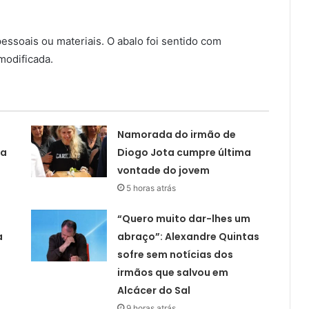
essoais ou materiais. O abalo foi sentido com
 modificada.
Namorada do irmão de
ta
Diogo Jota cumpre última
vontade do jovem
5 horas atrás
“Quero muito dar-lhes um
a
abraço”: Alexandre Quintas
sofre sem notícias dos
irmãos que salvou em
Alcácer do Sal
9 horas atrás