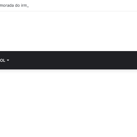
morada do irmão de Diogo Jota cumpre última vontade do jovem
OL