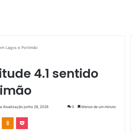
 em Lagos e Portimão
tude 4.1 sentido
timão
ma Atualização junho 28, 2026
0
Menos de um minuto
VK
OK
Pocket