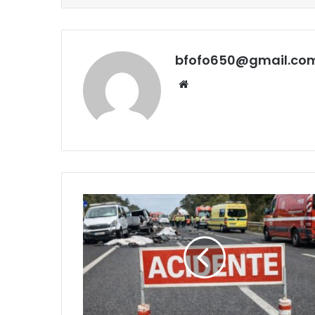
bfofo650@gmail.co
Website