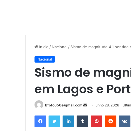
Início
/
Nacional
/
Sismo de magnitude 4.1 sentido
Nacional
Sismo de magni
em Lagos e Por
Mande
bfofo650@gmail.com
junho 28, 2026
Últi
um
Facebook
Twitter
Linkedin
Tumblr
Pinterest
Reddit
e-
mail