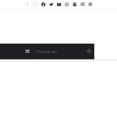
Facebook
Twitter
YouTube
Instagram
Entrar
Artigo
Barra
aleatório
Lateral
Artigo
Procurar
aleatório
por