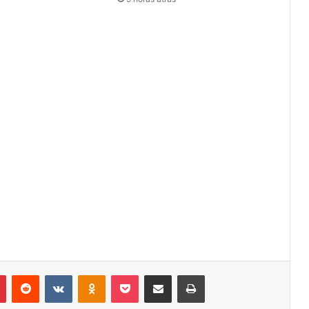
r
Pinterest
Reddit
VK
OK
Pocket
Compartilhar via e-mail
Imprimir