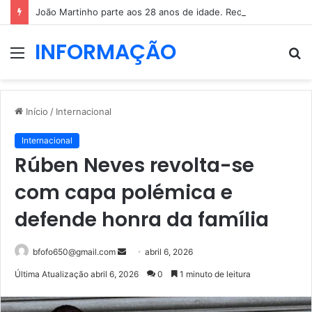
João Martinho parte aos 28 anos de idade. Redes sociais enchem-se de mensagens
INFORMAÇÃO
Menu
P
p
Início
/
Internacional
Internacional
Rúben Neves revolta-se
com capa polémica e
defende honra da família
Mande
bfofo650@gmail.com
abril 6, 2026
um
Última Atualização abril 6, 2026
0
1 minuto de leitura
e-
mail