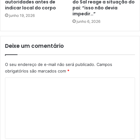
autoridades antes de
do Sal reage a situação do
indicar local do corpo
pai: “isso não devia
impedir…”
junho 19, 2026
junho 6, 2026
Deixe um comentário
O seu endereço de e-mail não será publicado.
Campos
obrigatórios são marcados com
*
C
o
m
e
n
t
á