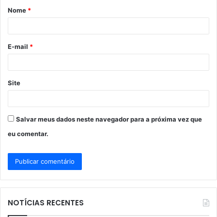
Nome
*
r
i
o
E-mail
*
*
Site
Salvar meus dados neste navegador para a próxima vez que
eu comentar.
NOTÍCIAS RECENTES