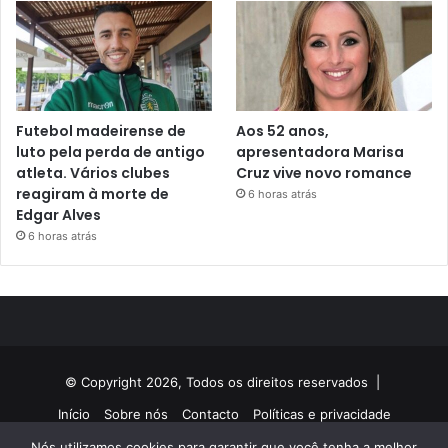
Futebol madeirense de
Aos 52 anos,
luto pela perda de antigo
apresentadora Marisa
atleta. Vários clubes
Cruz vive novo romance
reagiram à morte de
6 horas atrás
Edgar Alves
6 horas atrás
© Copyright 2026, Todos os direitos reservados |
Início
Sobre nós
Contacto
Políticas e privacidade
Nós utilizamos cookies para garantir que você tenha a melhor