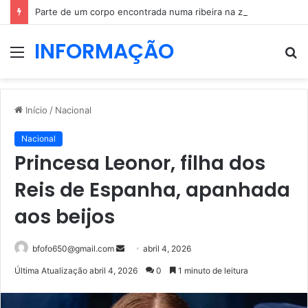
Parte de um corpo encontrada numa ribeira na zona de Penacova
INFORMAÇÃO
Menu
P
p
Início
/
Nacional
Nacional
Princesa Leonor, filha dos
Reis de Espanha, apanhada
aos beijos
Mande
bfofo650@gmail.com
abril 4, 2026
um
Última Atualização abril 4, 2026
0
1 minuto de leitura
e-
mail