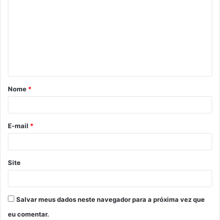
o
m
e
n
t
á
Nome
*
r
i
o
E-mail
*
*
Site
Salvar meus dados neste navegador para a próxima vez que
eu comentar.