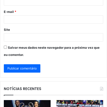
i
o
E-mail
*
*
Site
Salvar meus dados neste navegador para a próxima vez que
eu comentar.
NOTÍCIAS RECENTES