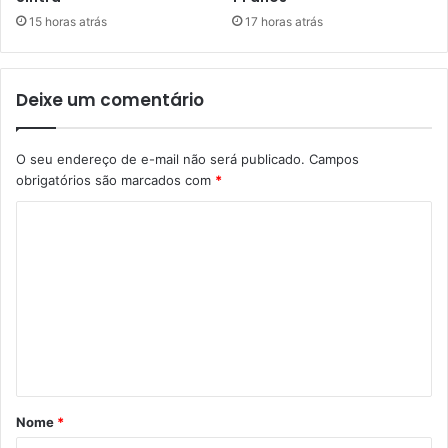
15 horas atrás
17 horas atrás
Deixe um comentário
O seu endereço de e-mail não será publicado.
Campos
obrigatórios são marcados com
*
C
o
m
e
n
t
á
Nome
*
r