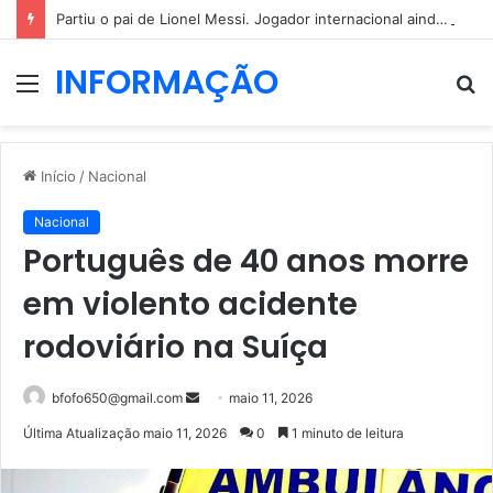
Partiu o pai de Lionel Messi. Jogador internacional ainda não reagiu
INFORMAÇÃO
Menu
P
p
Início
/
Nacional
Nacional
Português de 40 anos morre
em violento acidente
rodoviário na Suíça
Mande
bfofo650@gmail.com
maio 11, 2026
um
Última Atualização maio 11, 2026
0
1 minuto de leitura
e-
mail