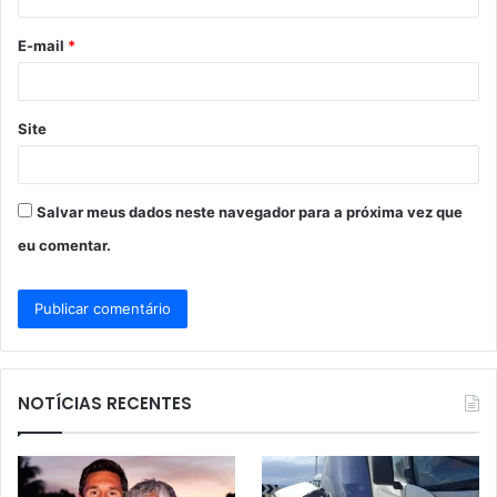
i
o
E-mail
*
*
Site
Salvar meus dados neste navegador para a próxima vez que
eu comentar.
NOTÍCIAS RECENTES