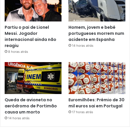
Partiu o pai de Lionel
Homem, jovem e bebé
Messi. Jogador
portugueses morrem num
internacional ainda não
acidente em Espanha
reagiu
14 horas atrás
8 horas atrás
Queda de avioneta no
Euromilhões: Prémio de 30
aeródromo de Portimão
mil euros sai em Portugal
causa um morto
17 horas atrás
14 horas atrás