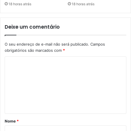
18 horas atrás
18 horas atrás
Deixe um comentário
O seu endereço de e-mail não será publicado.
Campos
obrigatórios são marcados com
*
C
o
m
e
n
t
á
Nome
*
r