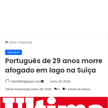
Início
/
Nacional
Nacional
Português de 29 anos morre
afogado em lago na Suíça
Mande
bfofo650@gmail.com
junho 28, 2026
um
Última Atualização junho 28, 2026
0
1 minuto de leitura
e-
mail