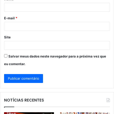
r
i
o
E-mail
*
*
Site
Salvar meus dados neste navegador para a próxima vez que
eu comentar.
NOTÍCIAS RECENTES