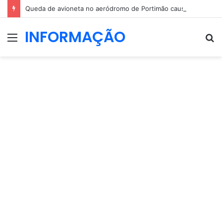
Queda de avioneta no aeródromo de Portimão causa um morto
INFORMAÇÃO
Menu
P
p