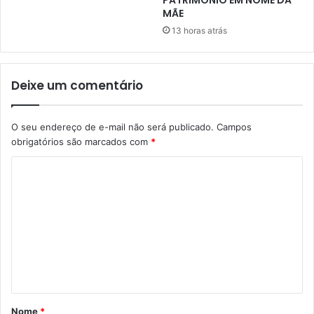
PATRIMÓNIO EM NOME DA
MÃE
13 horas atrás
Deixe um comentário
O seu endereço de e-mail não será publicado.
Campos
obrigatórios são marcados com
*
C
o
m
e
n
t
á
Nome
*