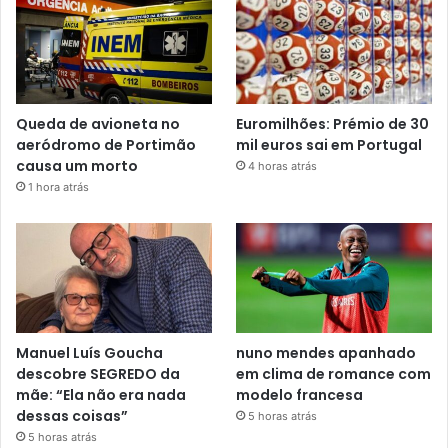
Queda de avioneta no
Euromilhões: Prémio de 30
aeródromo de Portimão
mil euros sai em Portugal
causa um morto
4 horas atrás
1 hora atrás
Manuel Luís Goucha
nuno mendes apanhado
descobre SEGREDO da
em clima de romance com
mãe: “Ela não era nada
modelo francesa
dessas coisas”
5 horas atrás
5 horas atrás