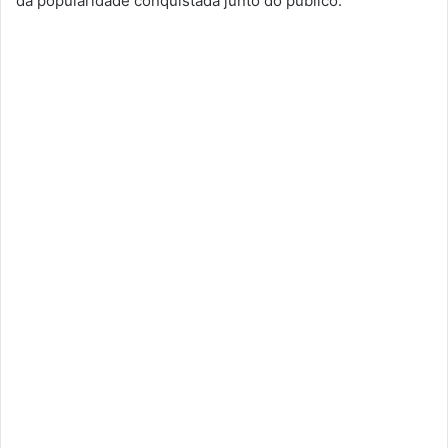
da popularidade conquistada junto do público.