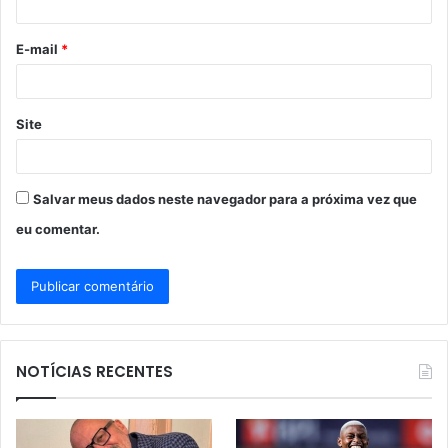
i
o
E-mail
*
*
Site
Salvar meus dados neste navegador para a próxima vez que
eu comentar.
NOTÍCIAS RECENTES