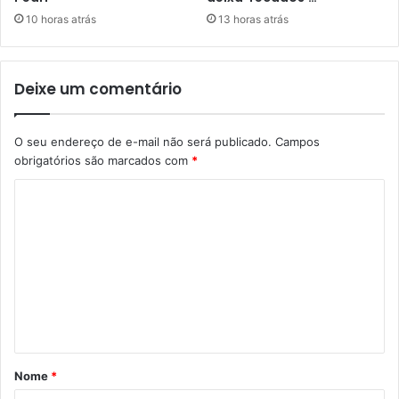
10 horas atrás
13 horas atrás
Deixe um comentário
O seu endereço de e-mail não será publicado.
Campos
obrigatórios são marcados com
*
C
o
m
e
n
t
á
Nome
*
r