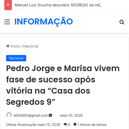
Manuel Luís Goucha descobre SEGREDO da mãe: “Ela não era nada dessas coisas”
INFORMAÇÃO
Menu
P
p
Início
/
Nacional
Nacional
Pedro Jorge e Marisa vivem
fase de sucesso após
vitória na “Casa dos
Segredos 9”
Mande
bfofo650@gmail.com
maio 10, 2026
um
Última Atualização maio 10, 2026
0
1 minuto de leitura
e-