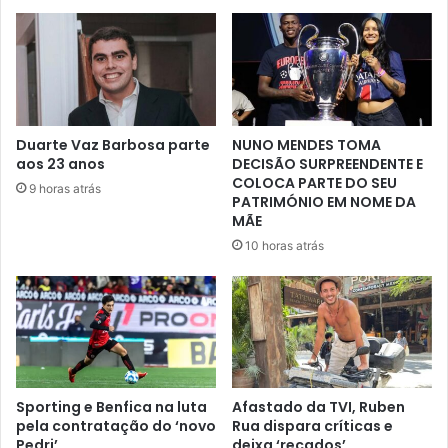
Duarte Vaz Barbosa parte
NUNO MENDES TOMA
aos 23 anos
DECISÃO SURPREENDENTE E
COLOCA PARTE DO SEU
9 horas atrás
PATRIMÓNIO EM NOME DA
MÃE
10 horas atrás
Sporting e Benfica na luta
Afastado da TVI, Ruben
pela contratação do ‘novo
Rua dispara críticas e
Pedri’
deixa ‘recados’…