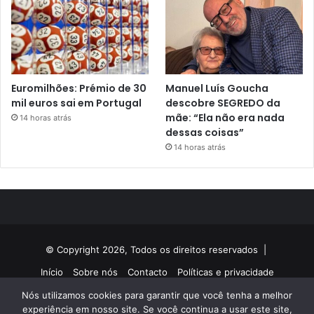
Euromilhões: Prémio de 30
Manuel Luís Goucha
mil euros sai em Portugal
descobre SEGREDO da
mãe: “Ela não era nada
14 horas atrás
dessas coisas”
14 horas atrás
© Copyright 2026, Todos os direitos reservados |
Início
Sobre nós
Contacto
Políticas e privacidade
Nós utilizamos cookies para garantir que você tenha a melhor
Facebook
Twitter
YouTube
Instagram
experiência em nosso site. Se você continua a usar este site,