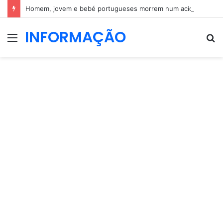
Homem, jovem e bebé portugueses morrem num acidente em Espanha
INFORMAÇÃO
Menu
P
p