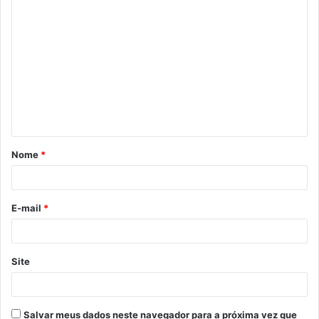
C
o
m
e
n
t
á
Nome
*
r
i
o
E-mail
*
*
Site
Salvar meus dados neste navegador para a próxima vez que