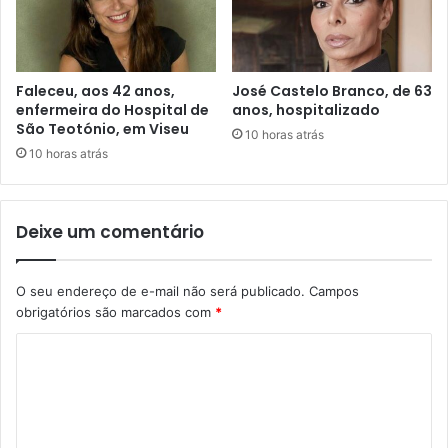
Faleceu, aos 42 anos,
José Castelo Branco, de 63
enfermeira do Hospital de
anos, hospitalizado
São Teotónio, em Viseu
10 horas atrás
10 horas atrás
Deixe um comentário
O seu endereço de e-mail não será publicado.
Campos
obrigatórios são marcados com
*
C
o
m
e