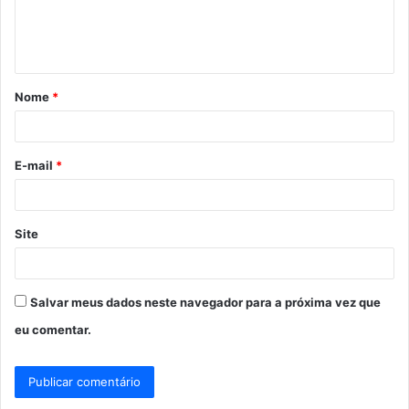
n
t
á
Nome
*
r
i
o
E-mail
*
*
Site
Salvar meus dados neste navegador para a próxima vez que
eu comentar.