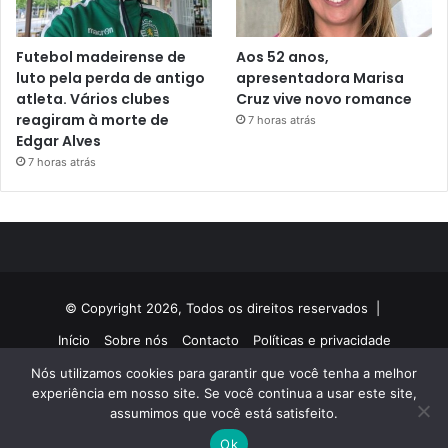
Futebol madeirense de
Aos 52 anos,
luto pela perda de antigo
apresentadora Marisa
atleta. Vários clubes
Cruz vive novo romance
reagiram à morte de
7 horas atrás
Edgar Alves
7 horas atrás
© Copyright 2026, Todos os direitos reservados |
Início
Sobre nós
Contacto
Políticas e privacidade
Nós utilizamos cookies para garantir que você tenha a melhor
Facebook
Twitter
YouTube
Instagram
experiência em nosso site. Se você continua a usar este site,
assumimos que você está satisfeito.
Ok