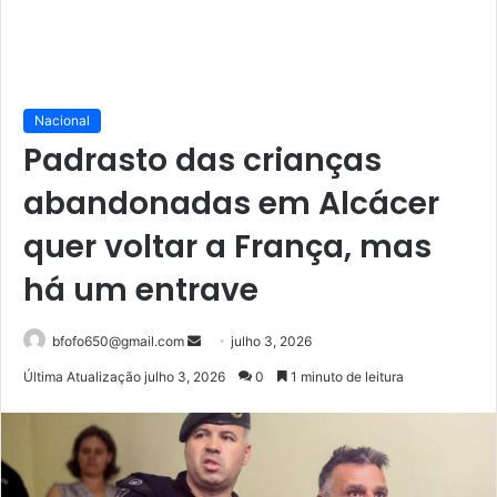
Nacional
Padrasto das crianças
abandonadas em Alcácer
quer voltar a França, mas
há um entrave
Mande
bfofo650@gmail.com
julho 3, 2026
um
Última Atualização julho 3, 2026
0
1 minuto de leitura
e-
mail