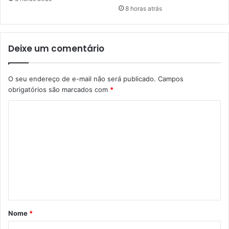
8 horas atrás
Deixe um comentário
O seu endereço de e-mail não será publicado.
Campos
obrigatórios são marcados com
*
C
o
m
e
n
t
á
Nome
*
r