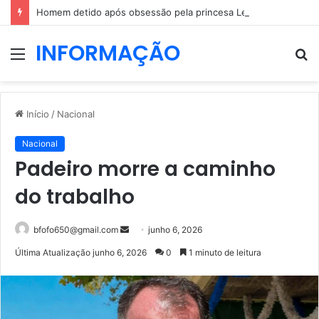
Homem detido após obsessão pela princesa Leonor: dizia que ia casar com a herdeira espanhola
INFORMAÇÃO
Menu
P
p
Início
/
Nacional
Nacional
Padeiro morre a caminho
do trabalho
Mande
bfofo650@gmail.com
junho 6, 2026
um
Última Atualização junho 6, 2026
0
1 minuto de leitura
e-
mail