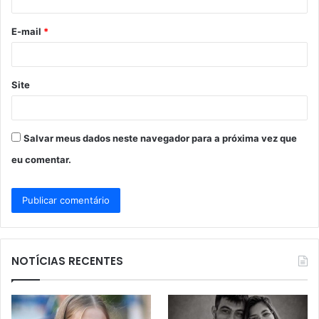
i
o
E-mail
*
*
Site
Salvar meus dados neste navegador para a próxima vez que
eu comentar.
NOTÍCIAS RECENTES