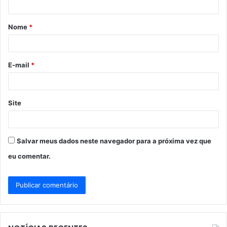
á
Nome
*
r
i
o
E-mail
*
*
Site
Salvar meus dados neste navegador para a próxima vez que
eu comentar.