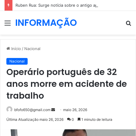
Ruben Rua: Surge notícia sobre o antigo apresentador da TVI
INFORMAÇÃO
Menu
P
p
Início
/
Nacional
Nacional
Operário português de 32
anos morre em acidente de
trabalho
Mande
bfofo650@gmail.com
maio 26, 2026
um
Última Atualização maio 26, 2026
0
1 minuto de leitura
e-
mail