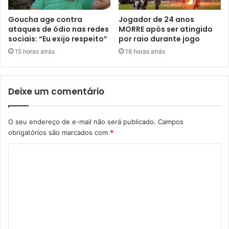
Goucha age contra
Jogador de 24 anos
ataques de ódio nas redes
MORRE após ser atingido
sociais: “Eu exijo respeito”
por raio durante jogo
15 horas atrás
16 horas atrás
Deixe um comentário
O seu endereço de e-mail não será publicado.
Campos
obrigatórios são marcados com
*
C
o
m
e
n
t