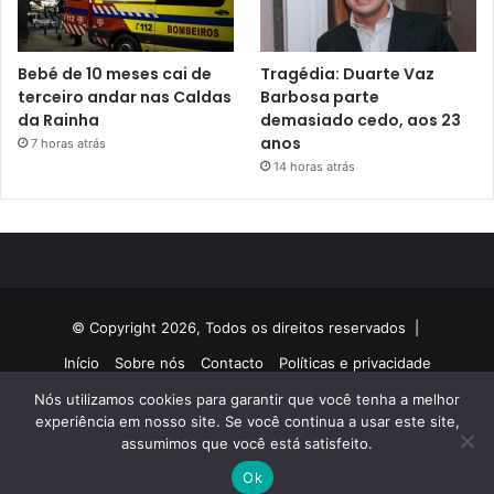
Bebé de 10 meses cai de
Tragédia: Duarte Vaz
terceiro andar nas Caldas
Barbosa parte
da Rainha
demasiado cedo, aos 23
anos
7 horas atrás
14 horas atrás
© Copyright 2026, Todos os direitos reservados |
Início
Sobre nós
Contacto
Políticas e privacidade
Nós utilizamos cookies para garantir que você tenha a melhor
Facebook
Twitter
YouTube
Instagram
experiência em nosso site. Se você continua a usar este site,
assumimos que você está satisfeito.
Ok