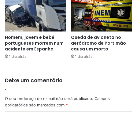
Homem, jovem e bebé
Queda de avioneta no
portugueses morrem num
aeródromo de Portimão
acidente em Espanha
causa um morto
1 dia atrás
1 dia atrás
Deixe um comentário
O seu endereço de e-mail não será publicado.
Campos
obrigatórios são marcados com
*
C
o
m