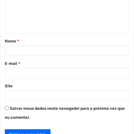
e
n
t
á
Nome
*
r
i
o
E-mail
*
*
Site
Salvar meus dados neste navegador para a próxima vez que
eu comentar.