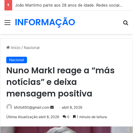
João Martinho parte aos 28 anos de idade. Redes sociais enchem-se de mensagens
INFORMAÇÃO
Menu
P
p
Início
/
Nacional
Nacional
Nuno Markl reage a “más
notícias” e deixa
mensagem positiva
Mande
bfofo650@gmail.com
abril 8, 2026
um
Última Atualização abril 8, 2026
0
1 minuto de leitura
e-
mail