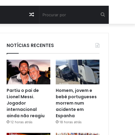
Artigo
Procurar
aleatório
por
NOTÍCIAS RECENTES
Partiu o pai de
Homem, jovem e
Lionel Messi.
bebé portugueses
Jogador
morrem num
internacional
acidente em
ainda não reagiu
Espanha
12 horas atrás
18 horas atrás