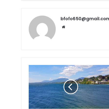
bfofo650@gmail.co
Website