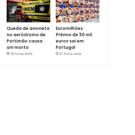
Queda de avioneta
Euromilhões:
no aeródromo de
Prémio de 30 mil
Portimão causa
euros sai em
um morto
Portugal
18 horas atrás
21 horas atrás