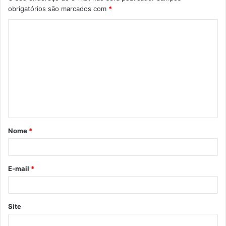
obrigatórios são marcados com
*
C
o
m
e
n
t
á
Nome
*
r
i
o
E-mail
*
*
Site