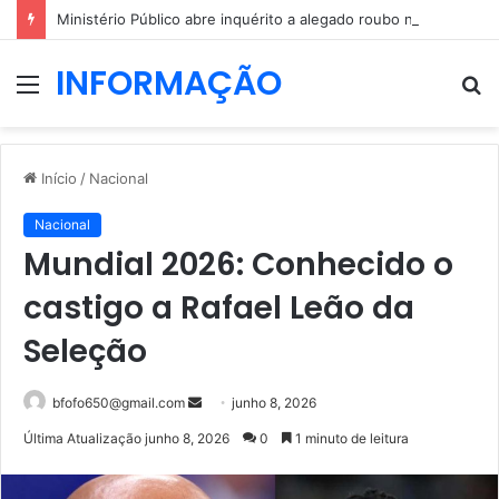
Ministério Público abre inquérito a alegado roubo no gabinete de André Ventura
INFORMAÇÃO
Menu
P
p
Início
/
Nacional
Nacional
Mundial 2026: Conhecido o
castigo a Rafael Leão da
Seleção
Mande
bfofo650@gmail.com
junho 8, 2026
um
Última Atualização junho 8, 2026
0
1 minuto de leitura
e-
mail