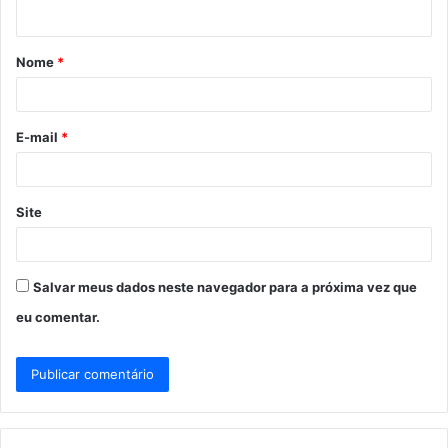
t
á
Nome
*
r
i
o
E-mail
*
*
Site
Salvar meus dados neste navegador para a próxima vez que
eu comentar.