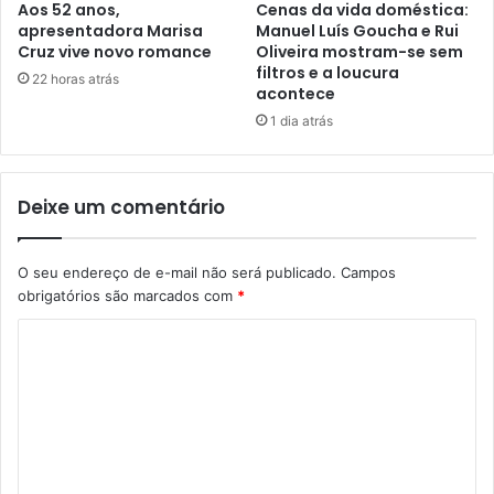
Aos 52 anos,
Cenas da vida doméstica:
apresentadora Marisa
Manuel Luís Goucha e Rui
Cruz vive novo romance
Oliveira mostram-se sem
filtros e a loucura
22 horas atrás
acontece
1 dia atrás
Deixe um comentário
O seu endereço de e-mail não será publicado.
Campos
obrigatórios são marcados com
*
C
o
m
e
n