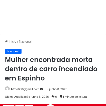
Início
/
Nacional
Nacional
Mulher encontrada morta
dentro de carro incendiado
em Espinho
Mande
bfofo650@gmail.com
junho 8, 2026
um
Última Atualização junho 8, 2026
0
1 minuto de leitura
e-
mail