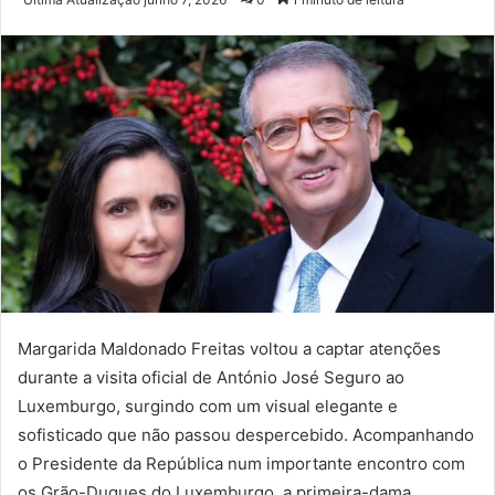
e-
mail
Margarida Maldonado Freitas voltou a captar atenções
durante a visita oficial de António José Seguro ao
Luxemburgo, surgindo com um visual elegante e
sofisticado que não passou despercebido. Acompanhando
o Presidente da República num importante encontro com
os Grão-Duques do Luxemburgo, a primeira-dama