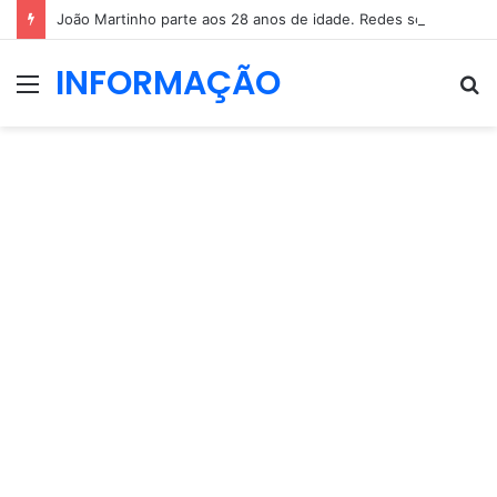
João Martinho parte aos 28 anos de idade. Redes sociais enchem-se de mensagens
INFORMAÇÃO
Menu
P
p