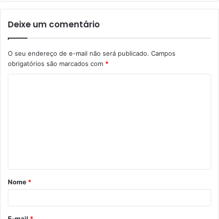
Deixe um comentário
O seu endereço de e-mail não será publicado.
Campos
obrigatórios são marcados com
*
C
o
m
e
n
t
á
Nome
*
r
i
o
E-mail
*