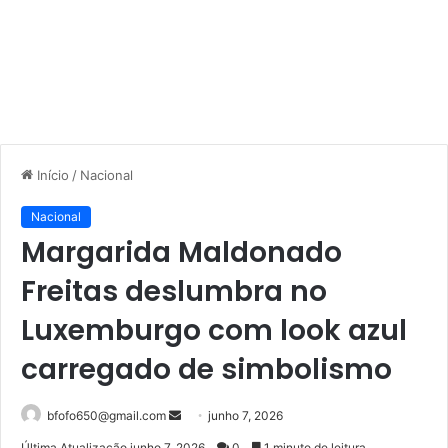
Início
/
Nacional
Nacional
Margarida Maldonado
Freitas deslumbra no
Luxemburgo com look azul
carregado de simbolismo
Mande
bfofo650@gmail.com
junho 7, 2026
um
Última Atualização junho 7, 2026
0
1 minuto de leitura