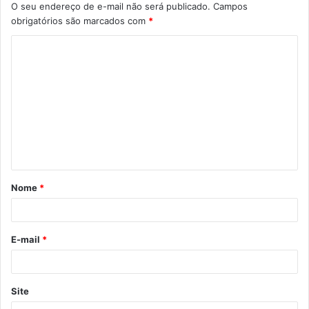
O seu endereço de e-mail não será publicado.
Campos
obrigatórios são marcados com
*
C
o
m
e
n
t
á
Nome
*
r
i
o
E-mail
*
*
Site