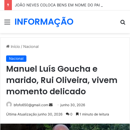
JOÃO NEVES COLOCA BENS EM NOME DO PAI APÓS RUMORES SOBRE A NAMORADA
INFORMAÇÃO
Menu
P
p
Início
/
Nacional
Nacional
Manuel Luís Goucha e
marido, Rui Oliveira, vivem
momento delicado
Mande
bfofo650@gmail.com
junho 30, 2026
um
Última Atualização junho 30, 2026
0
1 minuto de leitura
e-
mail