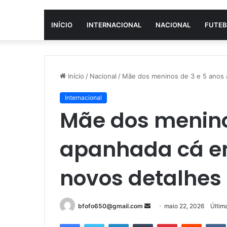
INÍCIO
INTERNACIONAL
NACIONAL
FUTEB
Início
/
Nacional
/
Mãe dos meninos de 3 e 5 anos 
Internacional
Mãe dos menino
apanhada cá em
novos detalhes
Mande
bfofo650@gmail.com
maio 22, 2026
Últim
um
Facebook
Twitter
Linkedin
Tumblr
Pinterest
Reddit