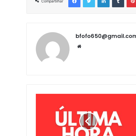
Compartilhar
bfofo650@gmail.co
Website