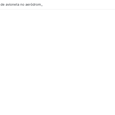
de avioneta no aeródromo de Portimão causa um morto