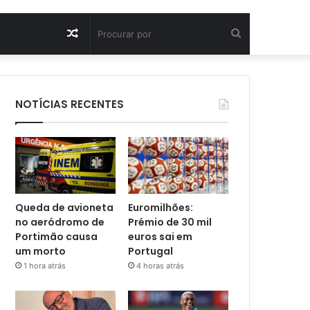
Artigo
Procurar
aleatório
por
NOTÍCIAS RECENTES
Queda de avioneta
Euromilhões:
no aeródromo de
Prémio de 30 mil
Portimão causa
euros sai em
um morto
Portugal
1 hora atrás
4 horas atrás