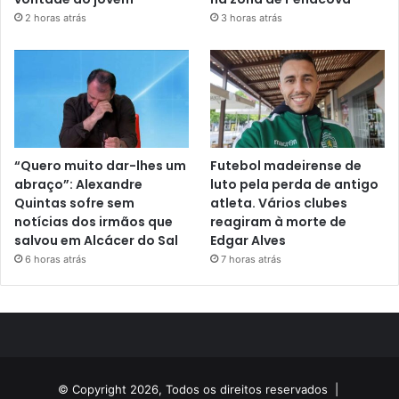
2 horas atrás
3 horas atrás
“Quero muito dar-lhes um
Futebol madeirense de
abraço”: Alexandre
luto pela perda de antigo
Quintas sofre sem
atleta. Vários clubes
notícias dos irmãos que
reagiram à morte de
salvou em Alcácer do Sal
Edgar Alves
6 horas atrás
7 horas atrás
© Copyright 2026, Todos os direitos reservados |