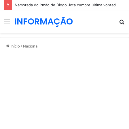
Namorada do irmão de Diogo Jota cumpre última vontade do jovem
INFORMAÇÃO
Menu
P
p
Início
/
Nacional