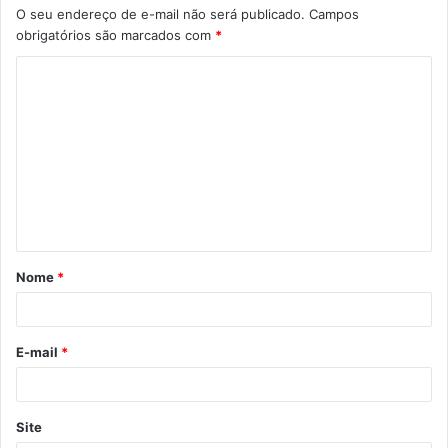
O seu endereço de e-mail não será publicado.
Campos
obrigatórios são marcados com
*
C
o
m
e
n
t
á
Nome
*
r
i
o
E-mail
*
*
Site