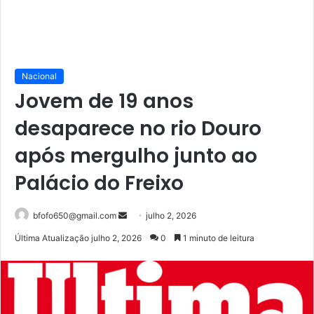
Nacional
Jovem de 19 anos
desaparece no rio Douro
após mergulho junto ao
Palácio do Freixo
Mande
bfofo650@gmail.com
julho 2, 2026
um
Última Atualização julho 2, 2026
0
1 minuto de leitura
e-
mail