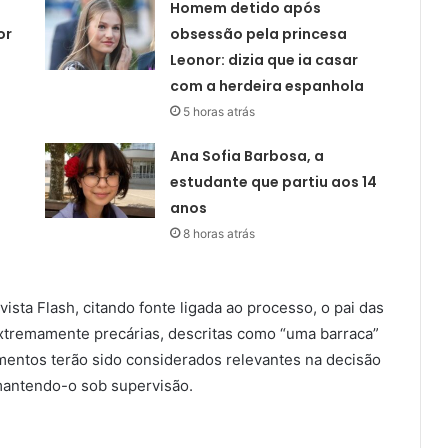
Homem detido após
or
obsessão pela princesa
Leonor: dizia que ia casar
com a herdeira espanhola
5 horas atrás
Ana Sofia Barbosa, a
estudante que partiu aos 14
anos
8 horas atrás
sta Flash, citando fonte ligada ao processo, o pai das
xtremamente precárias, descritas como “uma barraca”
mentos terão sido considerados relevantes na decisão
 mantendo-o sob supervisão.