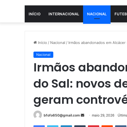
INÍCIO
INTERNACIONAL
NACIONAL
FUTEB
Início
/
Nacional
/
Irmãos abandonados em Alcácer d
Nacional
Irmãos abando
do Sal: novos d
geram contrové
Mande
bfofo650@gmail.com
maio 29, 2026
Últim
um
Facebook
Twitter
Linkedin
Tumblr
Pinterest
Reddit