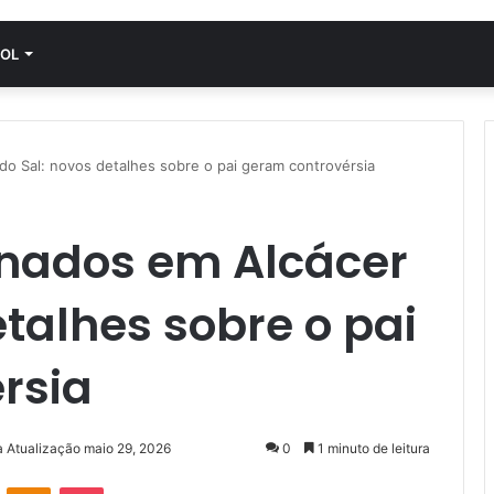
OL
o Sal: novos detalhes sobre o pai geram controvérsia
nados em Alcácer
etalhes sobre o pai
rsia
a Atualização maio 29, 2026
0
1 minuto de leitura
VK
OK
Pocket