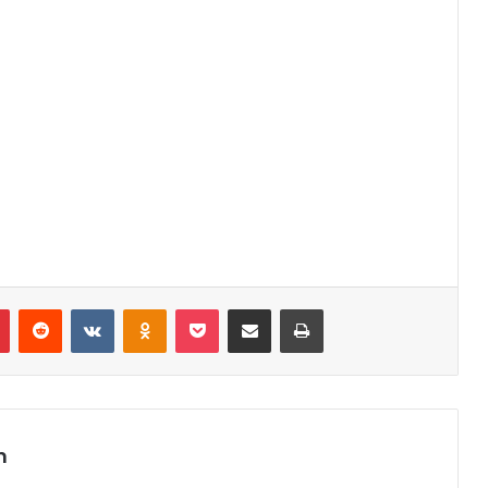
r
Pinterest
Reddit
VK
OK
Pocket
Compartilhar via e-mail
Imprimir
m