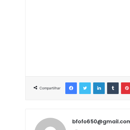
Facebook
Twitter
Linkedin
Tumbl
Compartilhar
bfofo650@gmail.co