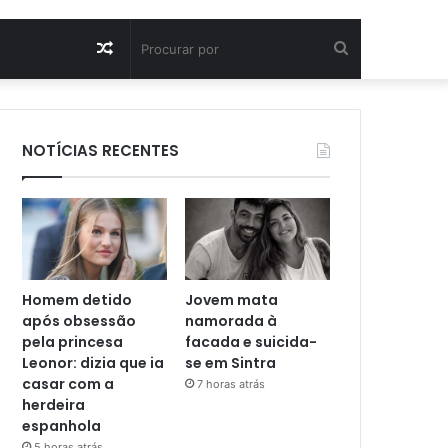
Artigo
Procurar
aleatório
por
NOTÍCIAS RECENTES
Homem detido
Jovem mata
após obsessão
namorada à
pela princesa
facada e suicida-
Leonor: dizia que ia
se em Sintra
casar com a
7 horas atrás
herdeira
espanhola
5 horas atrás