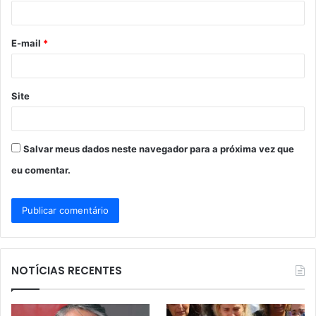
i
o
E-mail
*
*
Site
Salvar meus dados neste navegador para a próxima vez que
eu comentar.
NOTÍCIAS RECENTES