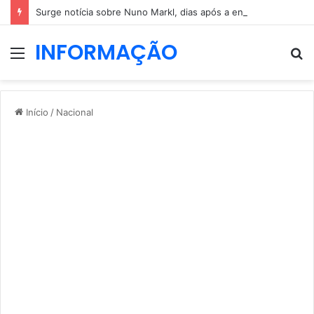
Surge notícia sobre Nuno Markl, dias após a entrevista a Daniel Oliveira
INFORMAÇÃO
Menu
P
p
Início
/
Nacional