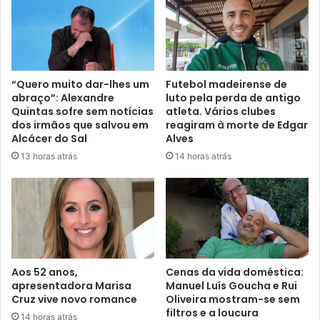
“Quero muito dar-lhes um
Futebol madeirense de
abraço”: Alexandre
luto pela perda de antigo
Quintas sofre sem notícias
atleta. Vários clubes
dos irmãos que salvou em
reagiram à morte de Edgar
Alcácer do Sal
Alves
13 horas atrás
14 horas atrás
Aos 52 anos,
Cenas da vida doméstica:
apresentadora Marisa
Manuel Luís Goucha e Rui
Cruz vive novo romance
Oliveira mostram-se sem
filtros e a loucura
14 horas atrás