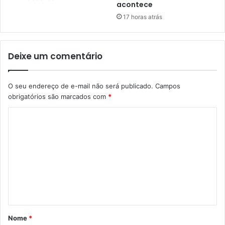
acontece
17 horas atrás
Deixe um comentário
O seu endereço de e-mail não será publicado.
Campos
obrigatórios são marcados com
*
C
o
m
e
n
t
á
Nome
*
r