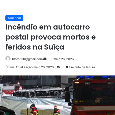
Nacional
Incêndio em autocarro
postal provoca mortos e
feridos na Suíça
Mande
bfofo650@gmail.com
maio 26, 2026
um
Última Atualização maio 26, 2026
0
1 minuto de leitura
e-
mail