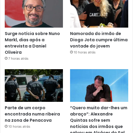
Surge notícia sobre Nuno
Namorada do irmão de
Markl, dias após a
Diogo Jota cumpre última
entrevista a Daniel
vontade do jovem
Oliveira
10 horas atrás
7 horas atrás
Parte de um corpo
“Quero muito dar-lhes um
encontrada numa ribeira
abraço”: Alexandre
na zona de Penacova
Quintas sofre sem
notícias dos irmãos que
10 horas atrás
salvou em Alcácer do Sal