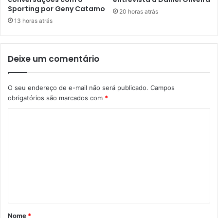
Sporting por Geny Catamo
20 horas atrás
13 horas atrás
Deixe um comentário
O seu endereço de e-mail não será publicado.
Campos
obrigatórios são marcados com
*
C
o
m
e
n
t
á
Nome
*
r