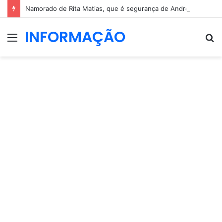
Namorado de Rita Matias, que é segurança de André Ventura, condenado por roubo de 10 euros
INFORMAÇÃO
Menu
P
p