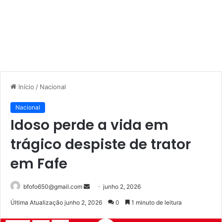
Início
/
Nacional
Nacional
Idoso perde a vida em
trágico despiste de trator
em Fafe
Mande
bfofo650@gmail.com
junho 2, 2026
um
Última Atualização junho 2, 2026
0
1 minuto de leitura
e-
mail