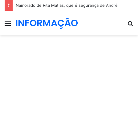
Namorado de Rita Matias, que é segurança de André Ventura, condenado por roubo de 10 euros
INFORMAÇÃO
Menu
P
p