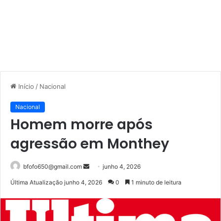
Início
/
Nacional
Nacional
Homem morre após
agressão em Monthey
Mande
bfofo650@gmail.com
junho 4, 2026
um
Última Atualização junho 4, 2026
0
1 minuto de leitura
e-
mail