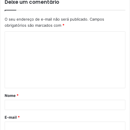
Deixe um comentário
O seu endereço de e-mail não será publicado.
Campos
obrigatórios são marcados com
*
C
o
m
e
n
t
á
Nome
*
r
i
o
E-mail
*
*