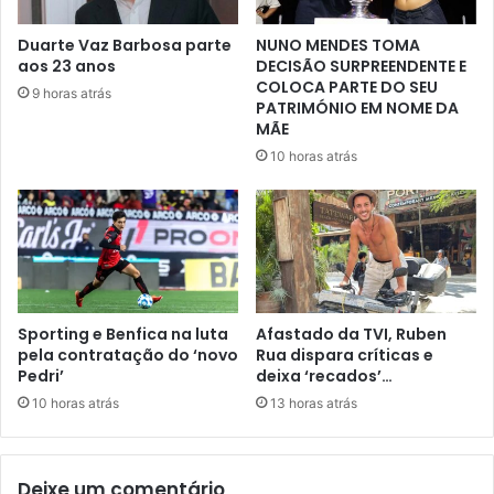
Duarte Vaz Barbosa parte
NUNO MENDES TOMA
aos 23 anos
DECISÃO SURPREENDENTE E
COLOCA PARTE DO SEU
9 horas atrás
PATRIMÓNIO EM NOME DA
MÃE
10 horas atrás
Sporting e Benfica na luta
Afastado da TVI, Ruben
pela contratação do ‘novo
Rua dispara críticas e
Pedri’
deixa ‘recados’…
10 horas atrás
13 horas atrás
Deixe um comentário