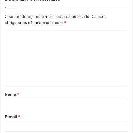
O seu endereço de e-mail não será publicado.
Campos
obrigatórios são marcados com
*
C
o
m
e
n
t
á
Nome
*
r
i
o
E-mail
*
*