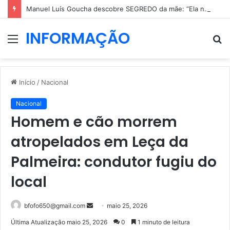
Manuel Luís Goucha descobre SEGREDO da mãe: “Ela não era nada dessas coisas”
INFORMAÇÃO
Menu
P
p
Início
/
Nacional
Nacional
Homem e cão morrem
atropelados em Leça da
Palmeira: condutor fugiu do
local
Mande
bfofo650@gmail.com
maio 25, 2026
um
Última Atualização maio 25, 2026
0
1 minuto de leitura
e-