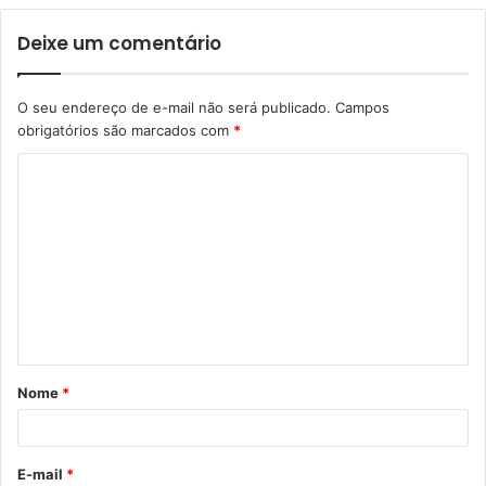
Deixe um comentário
O seu endereço de e-mail não será publicado.
Campos
obrigatórios são marcados com
*
C
o
m
e
n
t
á
Nome
*
r
i
o
E-mail
*