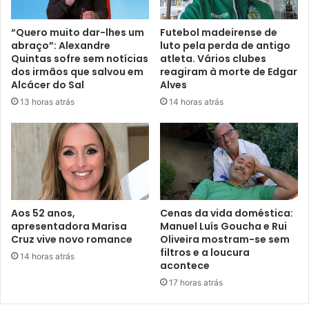
“Quero muito dar-lhes um
Futebol madeirense de
abraço”: Alexandre
luto pela perda de antigo
Quintas sofre sem notícias
atleta. Vários clubes
dos irmãos que salvou em
reagiram à morte de Edgar
Alcácer do Sal
Alves
13 horas atrás
14 horas atrás
Aos 52 anos,
Cenas da vida doméstica:
apresentadora Marisa
Manuel Luís Goucha e Rui
Cruz vive novo romance
Oliveira mostram-se sem
filtros e a loucura
14 horas atrás
acontece
17 horas atrás