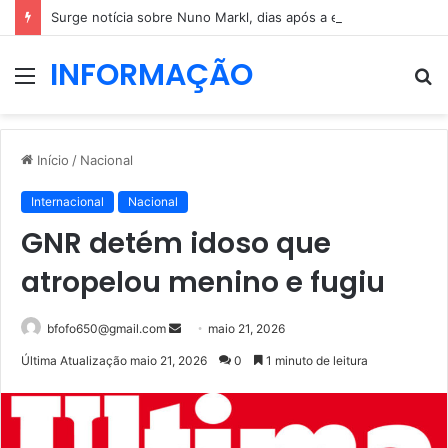
Surge notícia sobre Nuno Markl, dias após a entrevista a Daniel Oliveira
INFORMAÇÃO
Menu
P
p
Início
/
Nacional
Internacional
Nacional
GNR detém idoso que
atropelou menino e fugiu
Mande
bfofo650@gmail.com
maio 21, 2026
um
Última Atualização maio 21, 2026
0
1 minuto de leitura
e-
mail