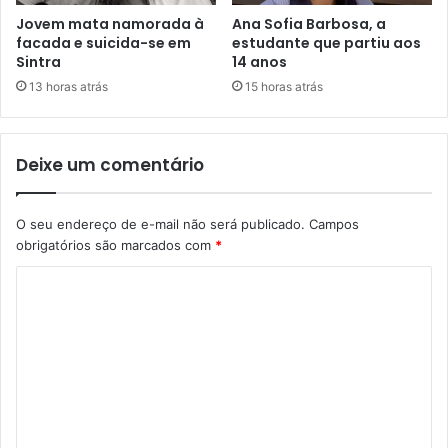
Jovem mata namorada à
Ana Sofia Barbosa, a
facada e suicida-se em
estudante que partiu aos
Sintra
14 anos
13 horas atrás
15 horas atrás
Deixe um comentário
O seu endereço de e-mail não será publicado.
Campos
obrigatórios são marcados com
*
C
o
m
e
n
t