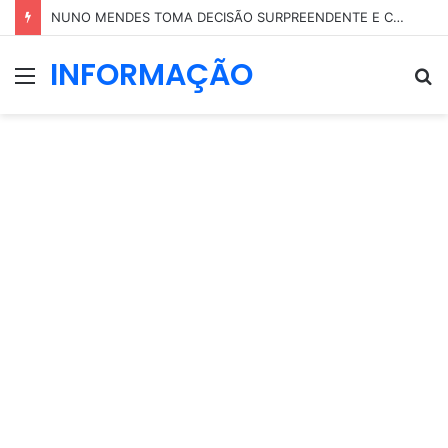
NUNO MENDES TOMA DECISÃO SURPREENDENTE E COLOCA PARTE DO SEU PATRIMÓNIO EM NOME DA MÃE
INFORMAÇÃO
Menu
P
p