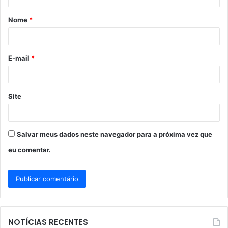
á
Nome
*
r
i
o
E-mail
*
*
Site
Salvar meus dados neste navegador para a próxima vez que
eu comentar.
NOTÍCIAS RECENTES