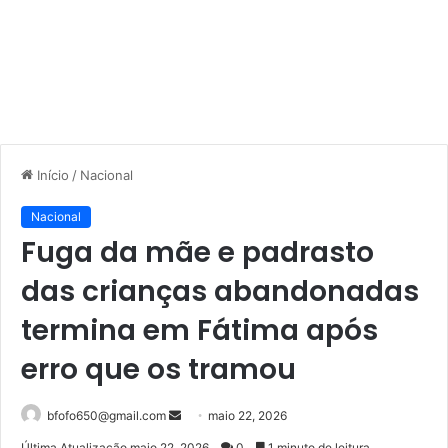
Início
/
Nacional
Nacional
Fuga da mãe e padrasto
das crianças abandonadas
termina em Fátima após
erro que os tramou
Mande
bfofo650@gmail.com
maio 22, 2026
um
Última Atualização maio 22, 2026
0
1 minuto de leitura