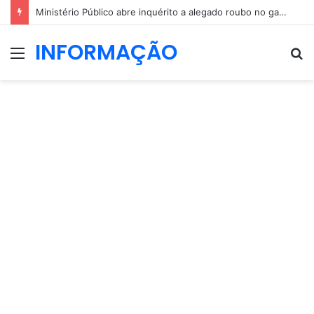
Ministério Público abre inquérito a alegado roubo no gabinete de André Ventura
INFORMAÇÃO
Menu
P
p