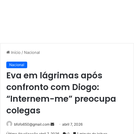
Início
/
Nacional
Nacional
Eva em lágrimas após
confronto com Diogo:
“Internem-me” preocupa
colegas
Mande
bfofo650@gmail.com
abril 7, 2026
um
Última Atualização abril 7, 2026
0
1 minuto de leitura