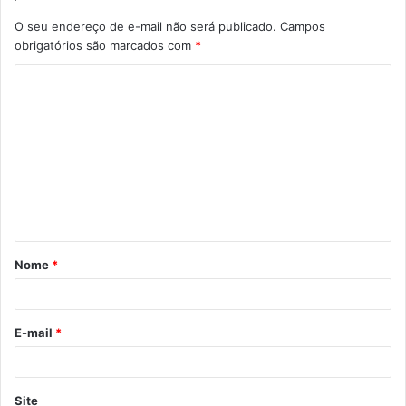
O seu endereço de e-mail não será publicado.
Campos
obrigatórios são marcados com
*
C
o
m
e
n
t
á
Nome
*
r
i
o
E-mail
*
*
Site