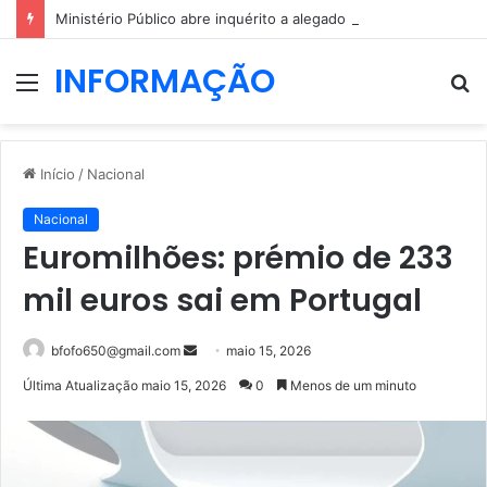
Ministério Público abre inquérito a alegado roubo no gabinete de André Ventura
INFORMAÇÃO
Menu
P
p
Início
/
Nacional
Nacional
Euromilhões: prémio de 233
mil euros sai em Portugal
Mande
bfofo650@gmail.com
maio 15, 2026
um
Última Atualização maio 15, 2026
0
Menos de um minuto
e-
mail