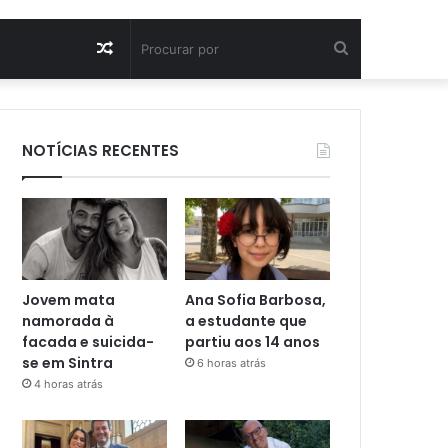
Artigo
Procurar
aleatório
por
NOTÍCIAS RECENTES
Jovem mata
Ana Sofia Barbosa,
namorada à
a estudante que
facada e suicida-
partiu aos 14 anos
se em Sintra
6 horas atrás
4 horas atrás