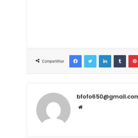
Facebook
Twitter
Linkedin
Tumbl
Compartilhar
bfofo650@gmail.co
Website