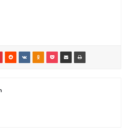
r
Pinterest
Reddit
VK
OK
Pocket
Compartilhar via e-mail
Imprimir
m