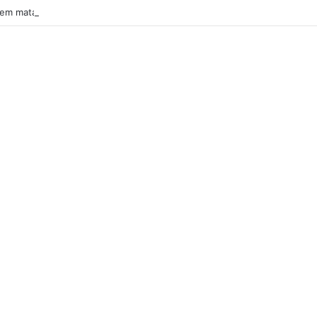
em mata namorada à facada e suicida-se em Sintra