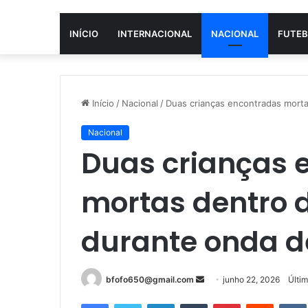
INÍCIO
INTERNACIONAL
NACIONAL
FUTEB
Início
/
Nacional
/
Duas crianças encontradas morta
Nacional
Duas crianças 
mortas dentro 
durante onda d
Mande
bfofo650@gmail.com
junho 22, 2026
Últi
um
Facebook
Twitter
Linkedin
Tumblr
Pinterest
Reddit